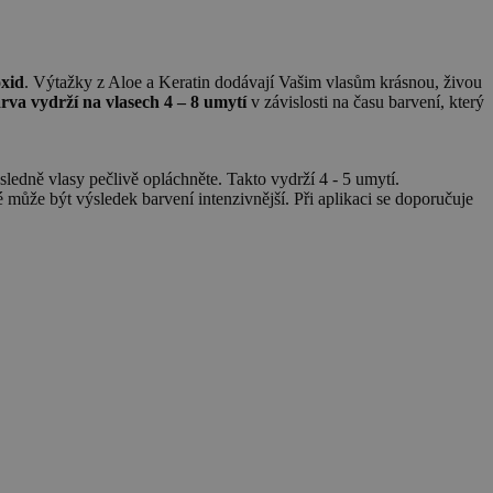
xid
. Výtažky z Aloe a Keratin dodávají Vašim vlasům krásnou, živou
rva vydrží na vlasech 4 – 8 umytí
v závislosti na času barvení, který
ledně vlasy pečlivě opláchněte. Takto vydrží 4 - 5 umytí.
 může být výsledek barvení intenzivnější. Při aplikaci se doporučuje