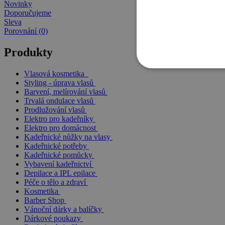
Novinky
Doporučujeme
Sleva
Porovnání (0)
Produkty
Vlasová kosmetika
Styling - úprava vlasů
Barvení, melírování vlasů
Trvalá ondulace vlasů
Prodlužování vlasů
Elektro pro kadeřníky
Elektro pro domácnost
Kadeřnické nůžky na vlasy
Kadeřnické potřeby
Kadeřnické pomůcky
Vybavení kadeřnictví
Depilace a IPL epilace
Péče o tělo a zdraví
Kosmetika
Barber Shop
Vánoční dárky a balíčky
Dárkové poukazy