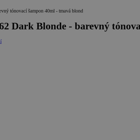
vný tónovací šampon 40ml - tmavá blond
 Dark Blonde - barevný tónova
í