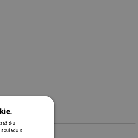
B
9
B
9
kie.
zážitku.
 souladu s