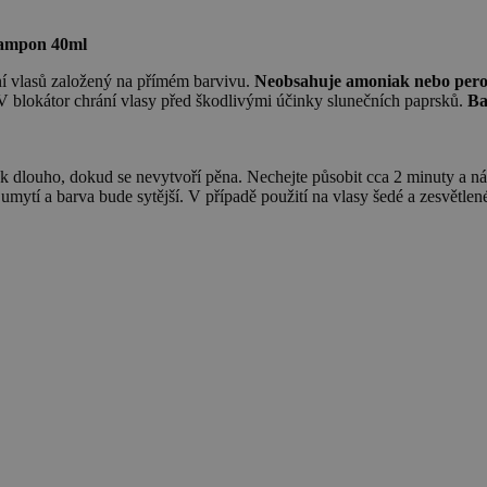
šampon 40ml
í vlasů založený na přímém barvivu.
Neobsahuje amoniak nebo pero
UV blokátor chrání vlasy před škodlivými účinky slunečních paprsků.
Ba
k dlouho, dokud se nevytvoří pěna. Nechejte působit cca 2 minuty a nás
mytí a barva bude sytější. V případě použití na vlasy šedé a zesvětlené