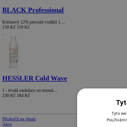
BLACK Professional
Krémový 12% peroxid vodíků 1…
150 Kč
119 Kč
HESSLER Cold Wave
1 - trvalá ondulace na normá…
230 Kč
184 Kč
Tyt
Tyto we
Přeskočit na obsah
Používání
Akce