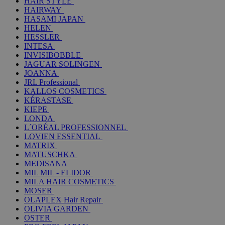
HAIR STYLE
HAIRWAY
HASAMI JAPAN
HELEN
HESSLER
INTESA
INVISIBOBBLE
JAGUAR SOLINGEN
JOANNA
JRL Professional
KALLOS COSMETICS
KÉRASTASE
KIEPE
LONDA
L´ORÉAL PROFESSIONNEL
LOVIEN ESSENTIAL
MATRIX
MATUSCHKA
MEDISANA
MIL MIL - ELIDOR
MILA HAIR COSMETICS
MOSER
OLAPLEX Hair Repair
OLIVIA GARDEN
OSTER