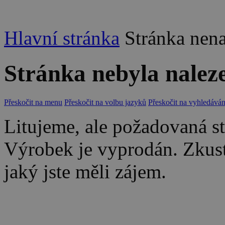
Hlavní stránka
Stránka nen
Stránka nebyla nalez
Přeskočit na menu
Přeskočit na volbu jazyků
Přeskočit na vyhledáván
Litujeme, ale požadovaná str
Výrobek je vyprodán. Zkus
jaký jste měli zájem.