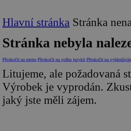
Hlavní stránka
Stránka nen
Stránka nebyla nalez
Přeskočit na menu
Přeskočit na volbu jazyků
Přeskočit na vyhledáván
Litujeme, ale požadovaná str
Výrobek je vyprodán. Zkus
jaký jste měli zájem.