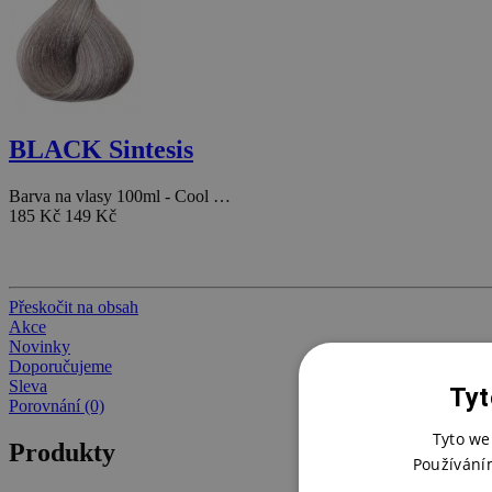
BLACK Sintesis
Barva na vlasy 100ml - Cool …
185 Kč
149 Kč
Přeskočit na obsah
Akce
Novinky
Doporučujeme
Sleva
Tyt
Porovnání (0)
Tyto we
Produkty
Používání