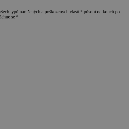
h typů narušených a poškozených vlasů * působí od konců po
láchne se *
K
1