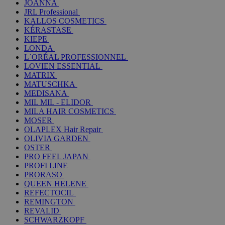
JOANNA
JRL Professional
KALLOS COSMETICS
KÉRASTASE
KIEPE
LONDA
L´ORÉAL PROFESSIONNEL
LOVIEN ESSENTIAL
MATRIX
MATUSCHKA
MEDISANA
MIL MIL - ELIDOR
MILA HAIR COSMETICS
MOSER
OLAPLEX Hair Repair
OLIVIA GARDEN
OSTER
PRO FEEL JAPAN
PROFI LINE
PRORASO
QUEEN HELENE
REFECTOCIL
REMINGTON
REVALID
SCHWARZKOPF