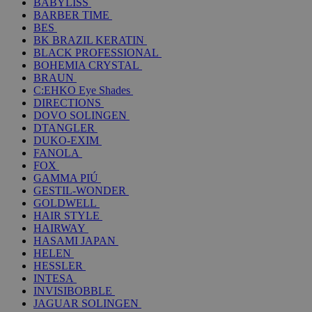
BABYLISS
BARBER TIME
BES
BK BRAZIL KERATIN
BLACK PROFESSIONAL
BOHEMIA CRYSTAL
BRAUN
C:EHKO Eye Shades
DIRECTIONS
DOVO SOLINGEN
DTANGLER
DUKO-EXIM
FANOLA
FOX
GAMMA PIÚ
GESTIL-WONDER
GOLDWELL
HAIR STYLE
HAIRWAY
HASAMI JAPAN
HELEN
HESSLER
INTESA
INVISIBOBBLE
JAGUAR SOLINGEN