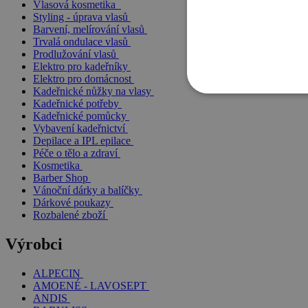
Vlasová kosmetika
Styling - úprava vlasů
Barvení, melírování vlasů
Trvalá ondulace vlasů
Prodlužování vlasů
Elektro pro kadeřníky
Elektro pro domácnost
Kadeřnické nůžky na vlasy
Kadeřnické potřeby
Kadeřnické pomůcky
Vybavení kadeřnictví
Depilace a IPL epilace
Péče o tělo a zdraví
Kosmetika
Barber Shop
Vánoční dárky a balíčky
Dárkové poukazy
Rozbalené zboží
Výrobci
ALPECIN
AMOENÉ - LAVOSEPT
ANDIS