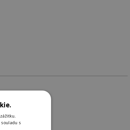
T
4
kie.
zážitku.
 souladu s