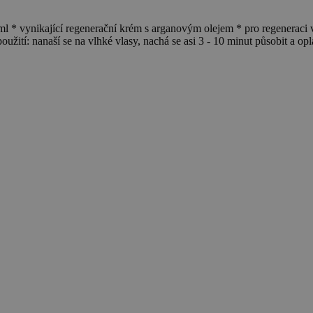
ící regenerační krém s arganovým olejem * pro regeneraci všec
žití: nanaší se na vlhké vlasy, nachá se asi 3 - 10 minut působit a op