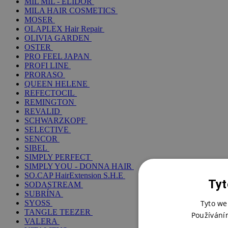
MIL MIL - ELIDOR
MILA HAIR COSMETICS
MOSER
OLAPLEX Hair Repair
OLIVIA GARDEN
OSTER
PRO FEEL JAPAN
PROFI LINE
PRORASO
QUEEN HELENE
REFECTOCIL
REMINGTON
REVALID
SCHWARZKOPF
SELECTIVE
SENCOR
SIBEL
SIMPLY PERFECT
SIMPLY YOU - DONNA HAIR
SO.CAP HairExtension S.H.E
Tyt
SODASTREAM
SUBRÍNA
Tyto we
SYOSS
TANGLE TEEZER
Používání
VALERA