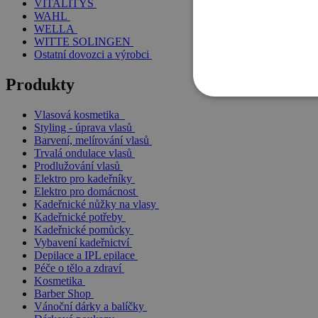
VITALITYS
WAHL
WELLA
WITTE SOLINGEN
Ostatní dovozci a výrobci
Produkty
Vlasová kosmetika
Styling - úprava vlasů
Barvení, melírování vlasů
Trvalá ondulace vlasů
Prodlužování vlasů
Elektro pro kadeřníky
Elektro pro domácnost
Kadeřnické nůžky na vlasy
Kadeřnické potřeby
Kadeřnické pomůcky
Vybavení kadeřnictví
Depilace a IPL epilace
Péče o tělo a zdraví
Kosmetika
Barber Shop
Vánoční dárky a balíčky