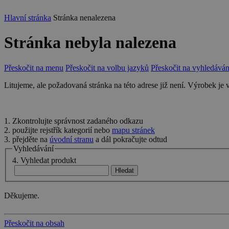
Hlavní stránka
Stránka nenalezena
Stránka nebyla nalezena
Přeskočit na menu
Přeskočit na volbu jazyků
Přeskočit na vyhledáván
Litujeme, ale požadovaná stránka na této adrese již není. Výrobek je
1. Zkontrolujte správnost zadaného odkazu
2. použijte rejstřík kategorií nebo
mapu stránek
3. přejděte na
úvodní stranu
a dál pokračujte odtud
Vyhledávání
4. Vyhledat produkt
Děkujeme.
Přeskočit na obsah