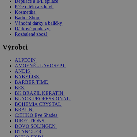
Depilace a IPL epilace
Péče o tělo a zdraví
Kosmetika
Barber Shop
Vánoční dárky a balíčky
Dárkové poukazy
Rozbalené zboží
Výrobci
ALPECIN
AMOENÉ - LAVOSEPT
ANDIS
BABYLISS
BARBER TIME
BES
BK BRAZIL KERATIN
BLACK PROFESSIONAL
BOHEMIA CRYSTAL
BRAUN
C:EHKO Eye Shades
DIRECTIONS
DOVO SOLINGEN
DTANGLER