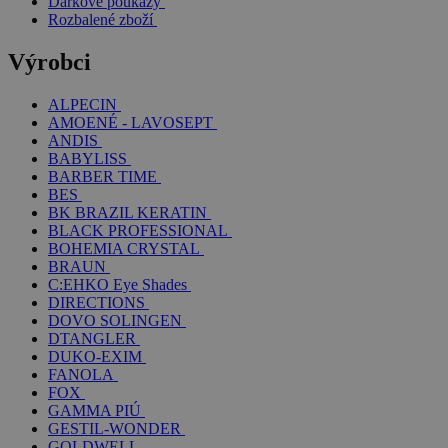
Dárkové poukazy
Rozbalené zboží
Výrobci
ALPECIN
AMOENÉ - LAVOSEPT
ANDIS
BABYLISS
BARBER TIME
BES
BK BRAZIL KERATIN
BLACK PROFESSIONAL
BOHEMIA CRYSTAL
BRAUN
C:EHKO Eye Shades
DIRECTIONS
DOVO SOLINGEN
DTANGLER
DUKO-EXIM
FANOLA
FOX
GAMMA PIÚ
GESTIL-WONDER
GOLDWELL