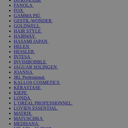
DUKO-EXIM
FANOLA
FOX
GAMMA PIÚ
GESTIL-WONDER
GOLDWELL
HAIR STYLE
HAIRWAY
HASAMI JAPAN
HELEN
HESSLER
INTESA
INVISIBOBBLE
JAGUAR SOLINGEN
JOANNA
JRL Professional
KALLOS COSMETICS
KÉRASTASE
KIEPE
LONDA
L´ORÉAL PROFESSIONNEL
LOVIEN ESSENTIAL
MATRIX
MATUSCHKA
MEDISANA