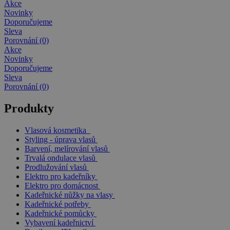
Akce
Novinky
Doporučujeme
Sleva
Porovnání (0)
Akce
Novinky
Doporučujeme
Sleva
Porovnání (0)
Produkty
Vlasová kosmetika
Styling - úprava vlasů
Barvení, melírování vlasů
Trvalá ondulace vlasů
Prodlužování vlasů
Elektro pro kadeřníky
Elektro pro domácnost
Kadeřnické nůžky na vlasy
Kadeřnické potřeby
Kadeřnické pomůcky
Vybavení kadeřnictví