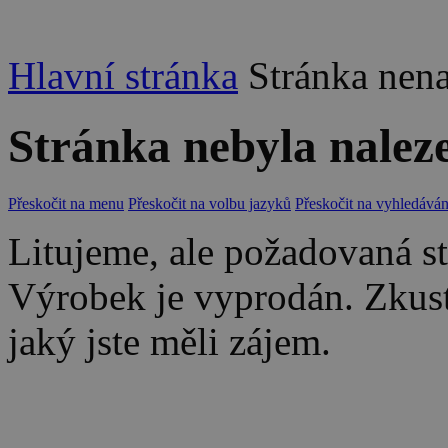
Hlavní stránka
Stránka nen
Stránka nebyla nalez
Přeskočit na menu
Přeskočit na volbu jazyků
Přeskočit na vyhledáván
Litujeme, ale požadovaná str
Výrobek je vyprodán. Zkus
jaký jste měli zájem.