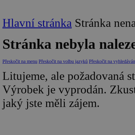
Hlavní stránka
Stránka nen
Stránka nebyla nalez
Přeskočit na menu
Přeskočit na volbu jazyků
Přeskočit na vyhledáván
Litujeme, ale požadovaná str
Výrobek je vyprodán. Zkus
jaký jste měli zájem.