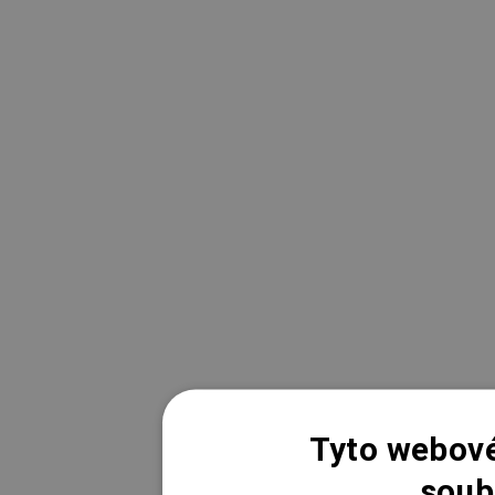
Tyto webové
soub