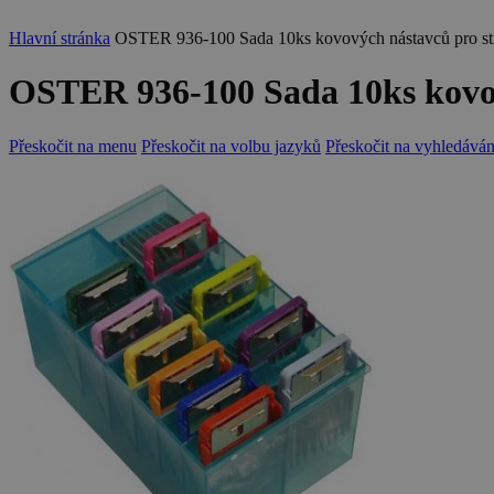
Hlavní stránka
OSTER 936-100 Sada 10ks kovových nástavců pro str
OSTER 936-100 Sada 10ks kovov
Přeskočit na menu
Přeskočit na volbu jazyků
Přeskočit na vyhledáván