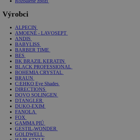
Rozbalené zboží
Výrobci
ALPECIN
AMOENÉ - LAVOSEPT
ANDIS
BABYLISS
BARBER TIME
BES
BK BRAZIL KERATIN
BLACK PROFESSIONAL
BOHEMIA CRYSTAL
BRAUN
C:EHKO Eye Shades
DIRECTIONS
DOVO SOLINGEN
DTANGLER
DUKO-EXIM
FANOLA
FOX
GAMMA PIÚ
GESTIL-WONDER
GOLDWELL
HAIR STYLE