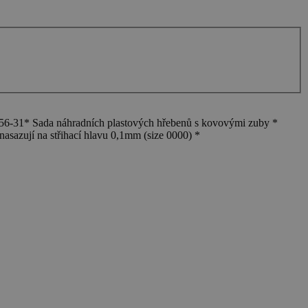
956-31* Sada náhradních plastových hřebenů s kovovými zuby *
 nasazují na střihací hlavu 0,1mm (size 0000) *