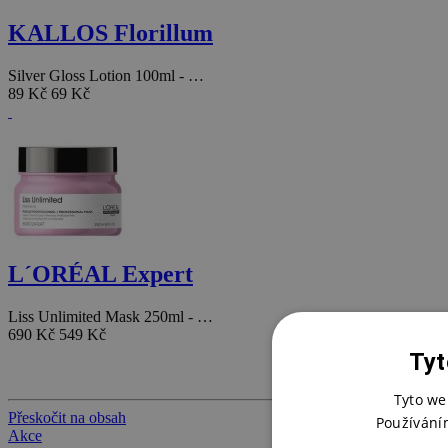
KALLOS Florillum
Silver Gloss Lotion 100ml - …
89 Kč
69 Kč
L´ORÉAL Expert
Liss Unlimited Mask 250ml - …
690 Kč
549 Kč
Tyt
Tyto we
Přeskočit na obsah
Používání
Akce