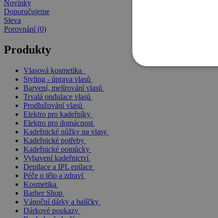
Novinky
Doporučujeme
Sleva
Porovnání (0)
Produkty
Vlasová kosmetika
Styling - úprava vlasů
Barvení, melírování vlasů
Trvalá ondulace vlasů
Prodlužování vlasů
Elektro pro kadeřníky
Elektro pro domácnost
Kadeřnické nůžky na vlasy
Kadeřnické potřeby
Kadeřnické pomůcky
Vybavení kadeřnictví
Depilace a IPL epilace
Péče o tělo a zdraví
Kosmetika
Barber Shop
Vánoční dárky a balíčky
Dárkové poukazy