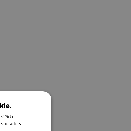
B
4
K
1
kie.
zážitku.
 souladu s