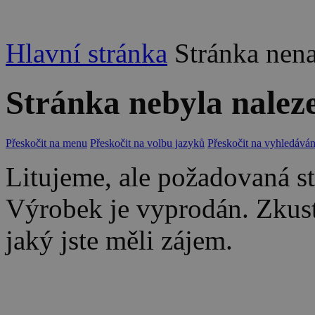
Hlavní stránka
Stránka nen
Stránka nebyla nalez
Přeskočit na menu
Přeskočit na volbu jazyků
Přeskočit na vyhledáván
Litujeme, ale požadovaná str
Výrobek je vyprodán. Zkus
jaký jste měli zájem.