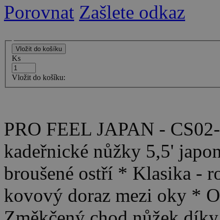
Porovnat
Zašlete odkaz
Ks
Vložit do košíku:
PRO FEEL JAPAN - CS02-55
kadeřnické nůžky 5,5' jap
broušené ostří * Klasika - 
kovový doraz mezi oky * O
Změkčený chod nůžek díky sp