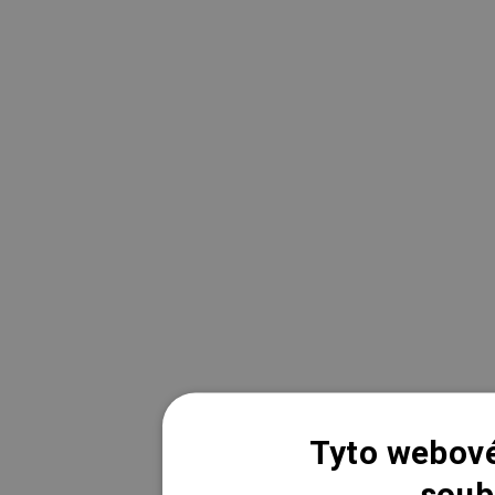
Tyto webové
soub