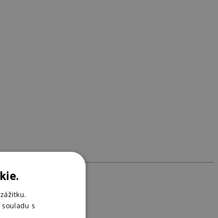
K
2
K
1
kie.
zážitku.
 souladu s