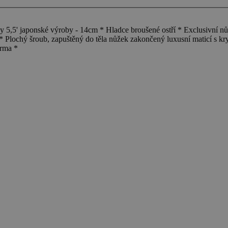
5' japonské výroby - 14cm * Hladce broušené ostří * Exclusivní nů
 * Plochý šroub, zapuštěný do těla nůžek zakončený luxusní maticí s k
arma *