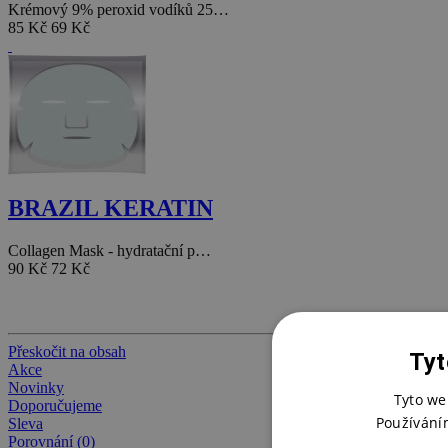
Krémový 9% peroxid vodíků 25…
85 Kč
69 Kč
BRAZIL KERATIN
Collagen Mask - hydratační p…
90 Kč
72 Kč
Přeskočit na obsah
Tyt
Akce
Novinky
Tyto we
Doporučujeme
Používání
Sleva
Porovnání (0)