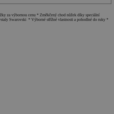
žky za výbornou cenu * Změkčený chod nůžek díky speciální
rystaly Swarovski * Výborné střížné vlastnosti a pohodlné do ruky *
D
3