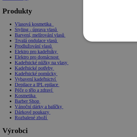
Produkty
Vlasová kosmetika
Styling - úprava vlasů
Barvení, melírování vlasů
Trvalá ondulace vlasů
Prodlužování vlasů
Elektro pro kadeřníky
Elektro pro domácnost
Kadeřnické nůžky na vlasy
Kadeřnické potřeby
Kadeřnické pomůcky
Vybavení kadeřnictví
Depilace a IPL epilace
Péče o tělo a zdraví
Kosmetika
Barber Shop
Vánoční dárky a balíčky
Dárkové poukazy
Rozbalené zboží
Výrobci