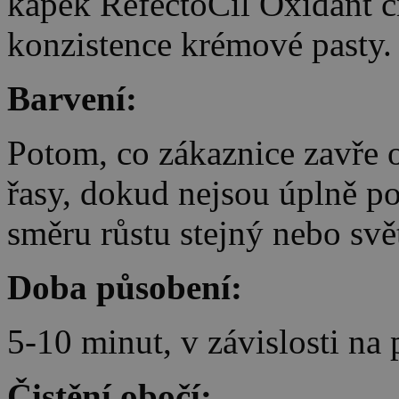
kapek RefectoCil Oxidant c
konzistence krémové pasty.
Barvení:
Potom, co zákaznice zavře o
řasy, dokud nejsou úplně p
směru růstu stejný nebo svět
Doba působení:
5-10 minut, v závislosti na
Čistění obočí: