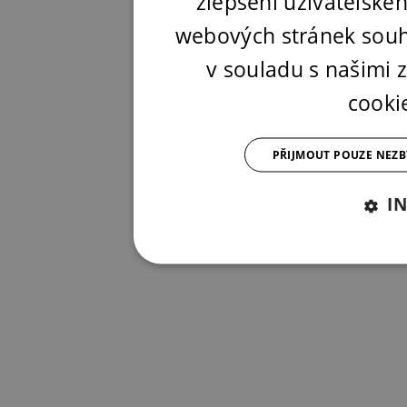
zlepšení uživatelské
webových stránek souh
v souladu s našimi
cooki
PŘIJMOUT POUZE NEZ
I