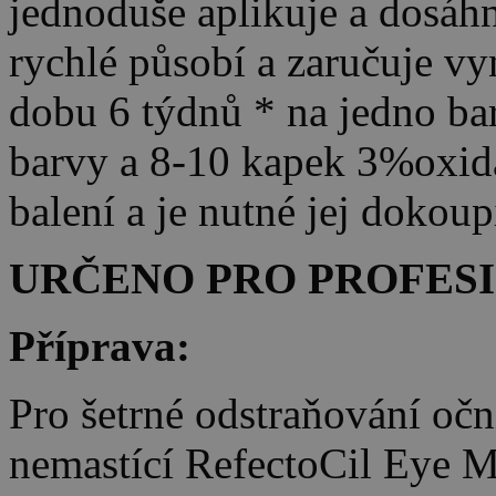
jednoduše aplikuje a dosáhn
rychlé působí a zaručuje vy
dobu 6 týdnů * na jedno bar
barvy a 8-10 kapek 3%oxida
balení a je nutné jej dokoup
URČENO PRO PROFESI
Příprava:
Pro šetrné odstraňování oč
nemastící RefectoCil Eye 