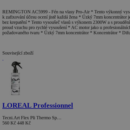
REMINGTON AC5999 - Fén na vlasy Pro-Air * Tento výkonný vysouš
k zafixování účesu ocení jistě každá žena * Úzký 7mm koncentrátor je
bez krepatění * Tento vysoušeč vlasů s výkonem 2300W a s prouděn
proud vzuchu pro rychlé vysoušení * AC motor jako u profesionálních 
požadovaného tvaru * Úzký 7mm koncentrátor * Koncentrátor * Difuz
Související zboží
LOREAL Professionnel
Tecni.Art Flex Pli Thermo Sp…
560 Kč
448 Kč