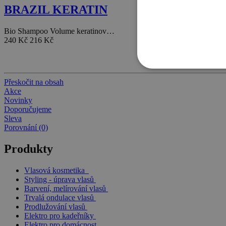
BRAZIL KERATIN
Bio Shampoo Volume keratinov…
240 Kč
216 Kč
Přeskočit na obsah
Akce
Novinky
Doporučujeme
Sleva
Porovnání (0)
Produkty
Vlasová kosmetika
Styling - úprava vlasů
Barvení, melírování vlasů
Trvalá ondulace vlasů
Prodlužování vlasů
Elektro pro kadeřníky
Elektro pro domácnost