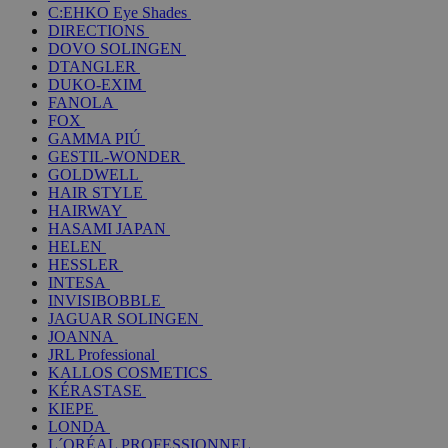
C:EHKO Eye Shades
DIRECTIONS
DOVO SOLINGEN
DTANGLER
DUKO-EXIM
FANOLA
FOX
GAMMA PIÚ
GESTIL-WONDER
GOLDWELL
HAIR STYLE
HAIRWAY
HASAMI JAPAN
HELEN
HESSLER
INTESA
INVISIBOBBLE
JAGUAR SOLINGEN
JOANNA
JRL Professional
KALLOS COSMETICS
KÉRASTASE
KIEPE
LONDA
L´ORÉAL PROFESSIONNEL