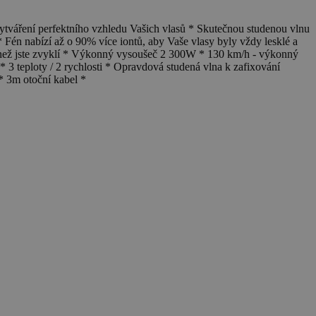
ření perfektního vzhledu Vašich vlasů * Skutečnou studenou vlnu
 Fén nabízí až o 90% více iontů, aby Vaše vlasy byly vždy lesklé a
než jste zvyklí * Výkonný vysoušeč 2 300W * 130 km/h - výkonný
 3 teploty / 2 rychlosti * Opravdová studená vlna k zafixování
* 3m otoční kabel *