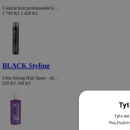
Conical Iron profesionální k…
1 799 Kč
1 428 Kč
BLACK Styling
Ultra Strong Hair Spray - ul…
210 Kč
169 Kč
Tyt
Tyto we
Používání