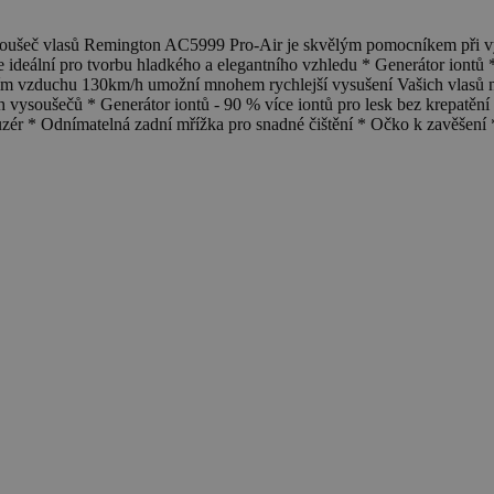
eč vlasů Remington AC5999 Pro-Air je skvělým pomocníkem při vytvá
 ideální pro tvorbu hladkého a elegantního vzhledu * Generátor iontů *
ím vzduchu 130km/h umožní mnohem rychlejší vysušení Vašich vlasů 
vysoušečů * Generátor iontů - 90 % více iontů pro lesk bez krepatění *
ér * Odnímatelná zadní mřížka pro snadné čištění * Očko k zavěšení 