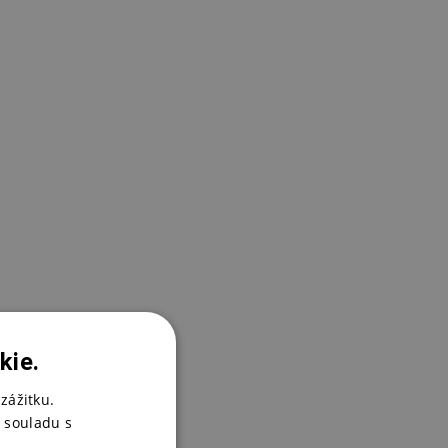
S
9
K
9
kie.
zážitku.
 souladu s