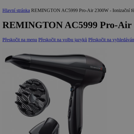
Hlavní stránka
REMINGTON AC5999 Pro-Air 2300W - Ionizační fén
REMINGTON AC5999 Pro-Air 230
Přeskočit na menu
Přeskočit na volbu jazyků
Přeskočit na vyhledáván