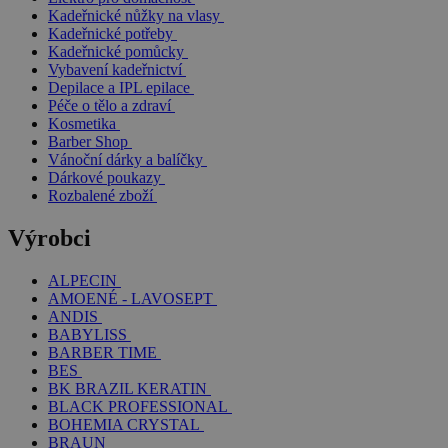
Kadeřnické nůžky na vlasy
Kadeřnické potřeby
Kadeřnické pomůcky
Vybavení kadeřnictví
Depilace a IPL epilace
Péče o tělo a zdraví
Kosmetika
Barber Shop
Vánoční dárky a balíčky
Dárkové poukazy
Rozbalené zboží
Výrobci
ALPECIN
AMOENÉ - LAVOSEPT
ANDIS
BABYLISS
BARBER TIME
BES
BK BRAZIL KERATIN
BLACK PROFESSIONAL
BOHEMIA CRYSTAL
BRAUN