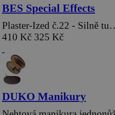
BES Special Effects
Plaster-Ized č.22 - Silně t
410 Kč
325 Kč
DUKO Manikury
Nehtová manikura jednon