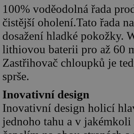
100% voděodolná řada prod
čistější oholení.Tato řada na
dosažení hladké pokožky. W
lithiovou baterii pro až 60
Zastřihovač chloupků je te
sprše.
Inovativní design
Inovativní design holicí hl
jednoho tahu a v jakémkoli