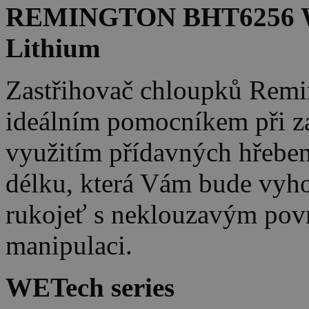
REMINGTON BHT6256 W
Lithium
Zastřihovač chloupků Rem
ideálním pomocníkem při zas
využitím přídavných hřeben
délku, která Vám bude vyh
rukojeť s neklouzavým po
manipulaci.
WETech series