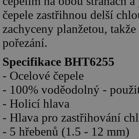
čepelím na obou stranách a 
čepele zastřihnou delší chlo
zachyceny planžetou, takže 
pořezání.
Specifikace BHT6255
- Ocelové čepele
- 100% voděodolný - použit
- Holicí hlava
- Hlava pro zastřihování c
- 5 hřebenů (1.5 - 12 mm)