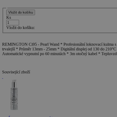
Ks
Vložit do košíku:
REMINGTON Ci95 - Pearl Wand * Profesionální loknovací kulma s luxu
trvalejší * Průměr 13mm - 25mm * Digitální displej od 130 do 210°
Automatické vypnutní po 60 minutách * 3m otočný kabel * Tepluvzdo
Související zboží