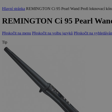
Hlavní stránka
REMINGTON Ci 95 Pearl Wand Profi loknovací kóni
REMINGTON Ci 95 Pearl Wand P
Přeskočit na menu
Přeskočit na volbu jazyků
Přeskočit na vyhledáván
Tip