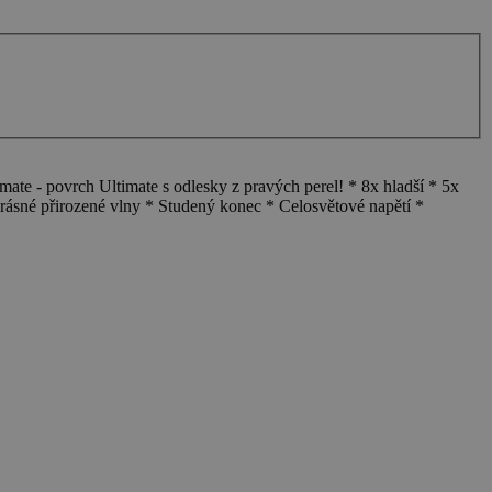
e - povrch Ultimate s odlesky z pravých perel! * 8x hladší * 5x
ásné přirozené vlny * Studený konec * Celosvětové napětí *