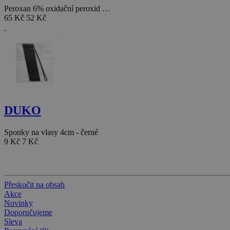
Peroxan 6% oxidační peroxid …
65 Kč
52 Kč
DUKO
Sponky na vlasy 4cm - černé
9 Kč
7 Kč
Přeskočit na obsah
Akce
Novinky
Doporučujeme
Sleva