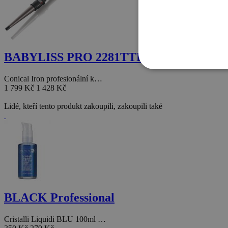
BABYLISS PRO 2281TTE
Conical Iron profesionální k…
1 799 Kč
1 428 Kč
Lidé, kteří tento produkt zakoupili, zakoupili také
BLACK Professional
Cristalli Liquidi BLU 100ml …