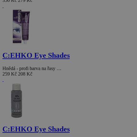
350 Kč
279 Kč
C:EHKO Eye Shades
Hnědá - profi barva na řasy …
259 Kč
208 Kč
C:EHKO Eye Shades