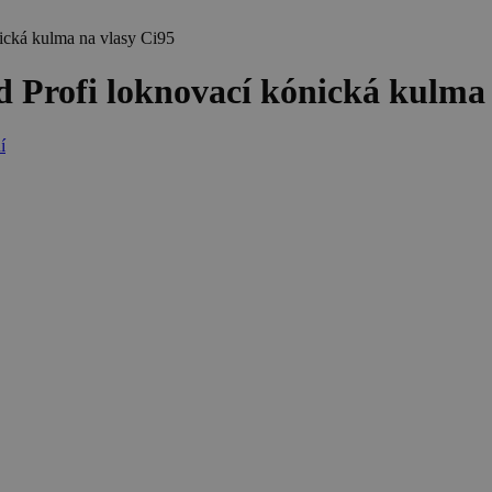
cká kulma na vlasy Ci95
rofi loknovací kónická kulma 
í