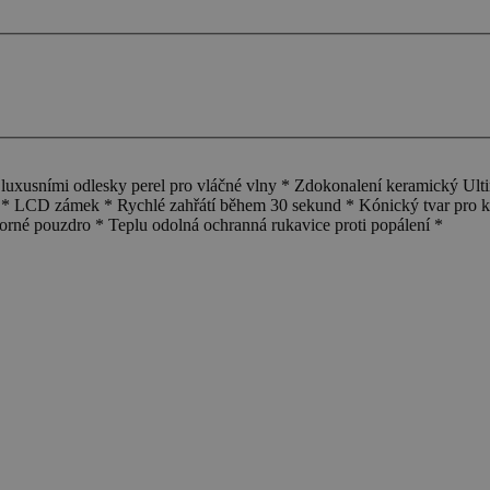
sními odlesky perel pro vláčné vlny * Zdokonalení keramický Ultimat
C * LCD zámek * Rychlé zahřátí během 30 sekund * Kónický tvar pro kr
rné pouzdro * Teplu odolná ochranná rukavice proti popálení *