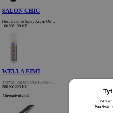
SALON CHIC
Heat Defence Spray Argan Oil…
160 Kč
128 Kč
WELLA EIMI
Thermal Image Spray 150ml - …
280 Kč
223 Kč
Tyt
Alternativní zboží
Tyto we
Používání