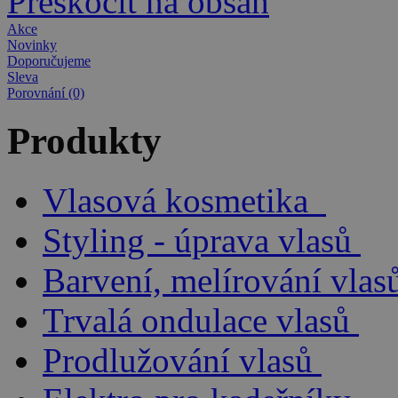
Přeskočit na obsah
Akce
Novinky
Doporučujeme
Sleva
Porovnání (0)
Produkty
Vlasová kosmetika
Styling - úprava vlasů
Barvení, melírování vlas
Trvalá ondulace vlasů
Prodlužování vlasů