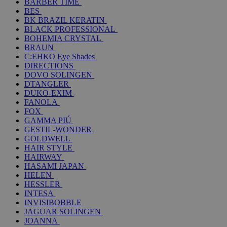
BARBER TIME
BES
BK BRAZIL KERATIN
BLACK PROFESSIONAL
BOHEMIA CRYSTAL
BRAUN
C:EHKO Eye Shades
DIRECTIONS
DOVO SOLINGEN
DTANGLER
DUKO-EXIM
FANOLA
FOX
GAMMA PIÚ
GESTIL-WONDER
GOLDWELL
HAIR STYLE
HAIRWAY
HASAMI JAPAN
HELEN
HESSLER
INTESA
INVISIBOBBLE
JAGUAR SOLINGEN
JOANNA