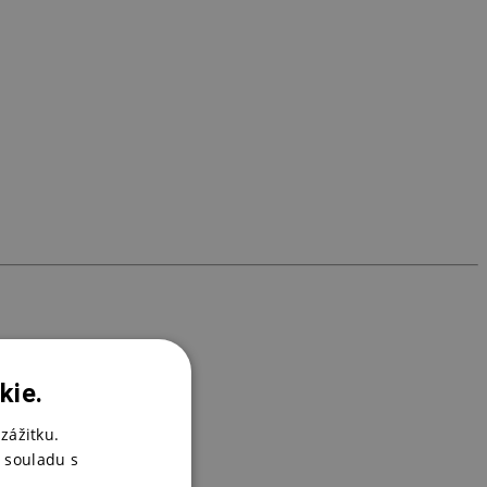
P
3
kie.
zážitku.
 souladu s