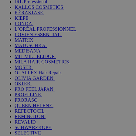
JRL Professional
KALLOS COSMETICS
KÉRASTASE
KIEPE
LONDA
L´ORÉAL PROFESSIONNEL
LOVIEN ESSENTIAL
MATRIX
MATUSCHKA
MEDISANA
MIL MIL - ELIDOR
MILA HAIR COSMETICS
MOSER
OLAPLEX Hair Repair
OLIVIA GARDEN
OSTER
PRO FEEL JAPAN
PROFI LINE
PRORASO
QUEEN HELENE
REFECTOCIL
REMINGTON
REVALID
SCHWARZKOPF
SELECTIVE