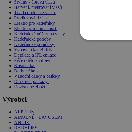
Styling - úprava vlasů
Barvení, melírování vlasů
Trvalá ondulace vlasů
Prodlužování vlasů
Elektro pro kadeřníky
Elektro pro domácnost
Kadeřnické nůžky na vlasy
Kadeřnické potřeby
Kadeřnické pomůcky
Vybavení kadeřnictví
Depilace a IPL epilace
Péče o tělo a zdraví
Kosmetika
Barber Shop
Vánoční dárky a balíčky
Dárkové poukazy
Rozbalené zboží
Výrobci
ALPECIN
AMOENÉ - LAVOSEPT
ANDIS
BABYLISS