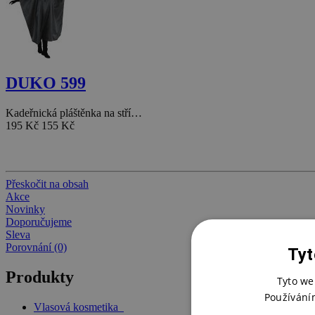
DUKO 599
Kadeřnická pláštěnka na stří…
195 Kč
155 Kč
Přeskočit na obsah
Akce
Novinky
Doporučujeme
Sleva
Porovnání (0)
Tyt
Produkty
Tyto we
Používání
Vlasová kosmetika