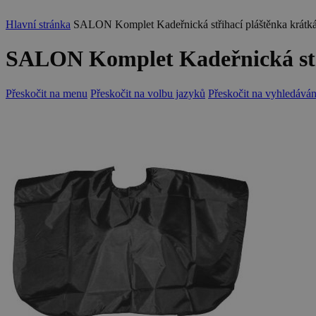
Hlavní stránka
SALON Komplet Kadeřnická střihací pláštěnka krátká
SALON Komplet Kadeřnická stři
Přeskočit na menu
Přeskočit na volbu jazyků
Přeskočit na vyhledáván