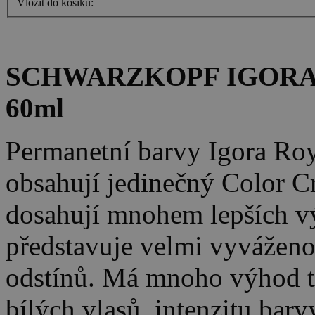
Vložit do košíku:
SCHWARZKOPF IGORA
60ml
Permanetní barvy Igora Roy
obsahují jedinečný Color C
dosahují mnohem lepších vý
představuje velmi vyvážen
odstínů. Má mnoho výhod ta
bílých vlasů, intenzitu bar