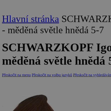
Hlavní stránka
SCHWARZKOP
- měděná světle hnědá 5-7
SCHWARZKOPF Igora 
měděná světle hnědá 
Přeskočit na menu
Přeskočit na volbu jazyků
Přeskočit na vyhledáván