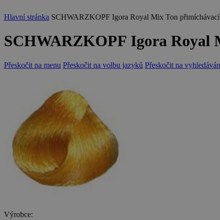
Hlavní stránka
SCHWARZKOPF Igora Royal Mix Ton přimíchávací od
SCHWARZKOPF Igora Royal Mix 
Přeskočit na menu
Přeskočit na volbu jazyků
Přeskočit na vyhledáván
Výrobce: