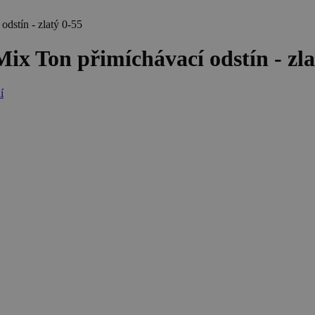
stín - zlatý 0-55
Ton přimíchávací odstín - zla
í