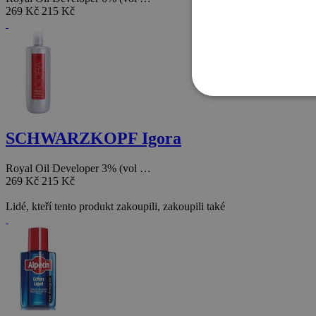
269 Kč
215 Kč
SCHWARZKOPF Igora
Royal Oil Developer 3% (vol …
269 Kč
215 Kč
Lidé, kteří tento produkt zakoupili, zakoupili také