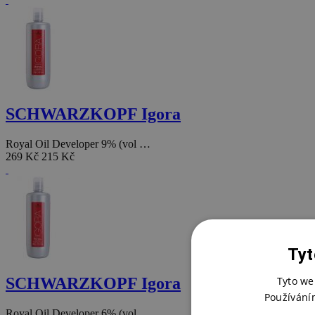
SCHWARZKOPF Igora
Royal Oil Developer 9% (vol …
269 Kč
215 Kč
Tyt
SCHWARZKOPF Igora
Tyto we
Používání
Royal Oil Developer 6% (vol …