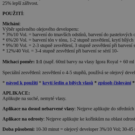
25% lepší zářivost.
POUŽITÍ
:
Míchání
:
Výběr správného olejového developeru:
* 3%/10 Vol. = barvení do tmavších odstínů, barvení do pastelových 
* 6%/20 Vol. = barvení tón v tónu, 1-2 stupně zesvětlení, krytí bílých
* 9%/30 Vol. = 2-3 stupně zesvětlení, 3 stupně zesvětlení při barvení s
* 12%/40 Vol. = 3-4 stupně zesvětlení při barvení se sérií 10-
Míchací poměr:
1:1
(např. 60ml barvy na vlasy Igora Royal + 60 ml
Speciální zesvětlení: zesvětlení o 4-5 stupňů, používá se olejový de
*
návod k použití
*
krytí šedin a bílých vlasů
*
způsob číslování
APLIKACE:
Aplikujte na suché, nemyté vlasy.
Aplikace na dosud nebarvené vlasy
: Nejprve aplikujte do středníc
Aplikace na odrosty
: Nejprve aplikujte ke kořínkům na oblast odros
Doba působení:
10-30 minut = olejový developer 3%/10 Vol; 30-45 m