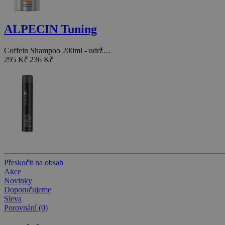
ALPECIN Tuning
Coffein Shampoo 200ml - udrž…
295 Kč
236 Kč
BLACK Styling
Přeskočit na obsah
Akce
Extra Strong Spray 750ml - l…
Novinky
290 Kč
229 Kč
Doporučujeme
Sleva
Porovnání (0)