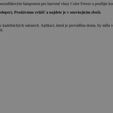
 bezsulfátovým šamponem pro barvené vlasy Color Freeze a použijte ko
loper). Prodáváme zvlášť a najdete je v souvisejícím zboží.
tí v kadeřnických salonech. Aplikaci, která je prováděna doma, by měl
sů.