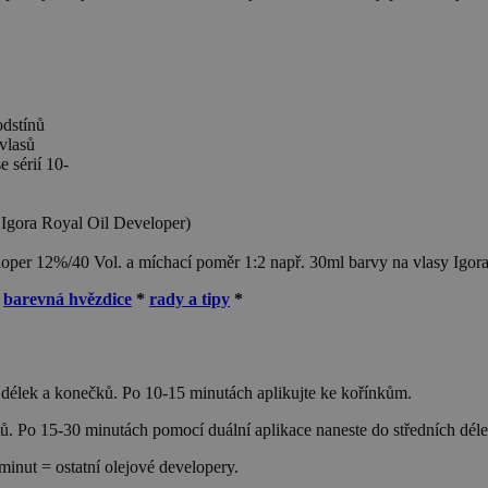
odstínů
 vlasů
e sérií 10-
 Igora Royal Oil Developer)
veloper 12%/40 Vol. a míchací poměr 1:2 např. 30ml barvy na vlasy Igo
*
barevná hvězdice
*
rady a tipy
*
h délek a konečků. Po 10-15 minutách aplikujte ke kořínkům.
tů. Po 15-30 minutách pomocí duální aplikace naneste do středních dél
inut = ostatní olejové developery.