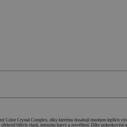
čný Color Crystal Complex, díky kterému dosahují mnohem lepších výs
řekrytí bílých vlasů, intenzitu barvy a zesvětlení. Díky pokrokovým t