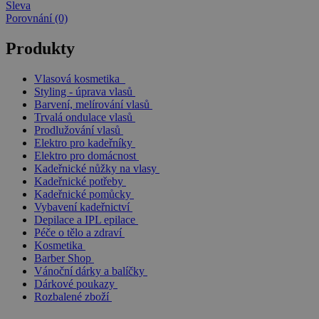
Sleva
Porovnání (0)
Produkty
Vlasová kosmetika
Styling - úprava vlasů
Barvení, melírování vlasů
Trvalá ondulace vlasů
Prodlužování vlasů
Elektro pro kadeřníky
Elektro pro domácnost
Kadeřnické nůžky na vlasy
Kadeřnické potřeby
Kadeřnické pomůcky
Vybavení kadeřnictví
Depilace a IPL epilace
Péče o tělo a zdraví
Kosmetika
Barber Shop
Vánoční dárky a balíčky
Dárkové poukazy
Rozbalené zboží