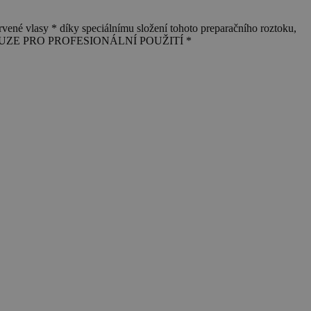
asy * díky speciálnímu složení tohoto preparačního roztoku,
ýpary * POUZE PRO PROFESIONÁLNÍ POUŽITÍ *