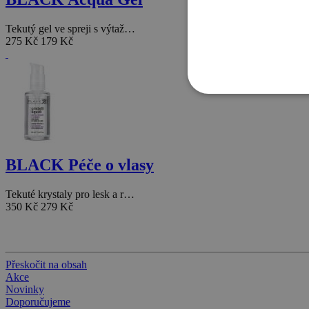
Tekutý gel ve spreji s výtaž…
275 Kč
179 Kč
BLACK Péče o vlasy
Tekuté krystaly pro lesk a r…
350 Kč
279 Kč
Přeskočit na obsah
Akce
Novinky
Doporučujeme