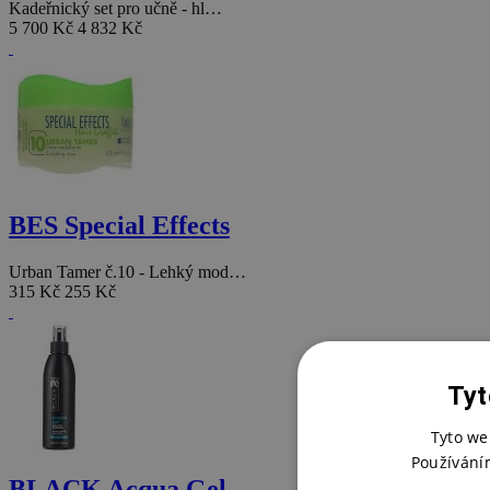
Kadeřnický set pro učně - hl…
5 700 Kč
4 832 Kč
BES Special Effects
Urban Tamer č.10 - Lehký mod…
315 Kč
255 Kč
Tyt
Tyto we
Používání
BLACK Acqua Gel