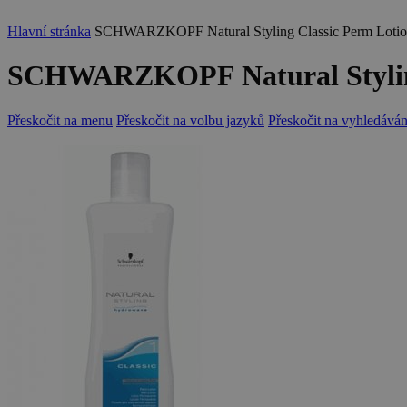
Hlavní stránka
SCHWARZKOPF Natural Styling Classic Perm Lotion 1
SCHWARZKOPF Natural Styling C
Přeskočit na menu
Přeskočit na volbu jazyků
Přeskočit na vyhledáván