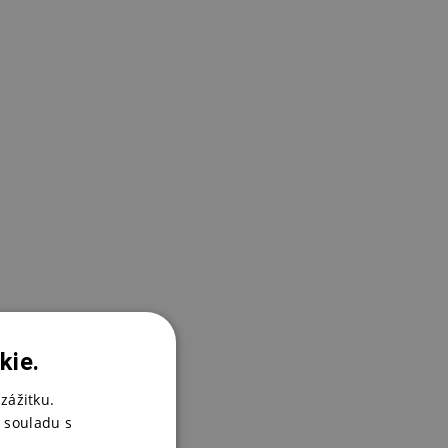
N
2
E
2
kie.
zážitku.
 souladu s