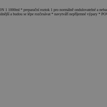
preparační roztok 1 pro normálně ondulovatelné a nebarvené vl
elně silnější a budou se lépe rozčesávat * navytváří nepříjemné v