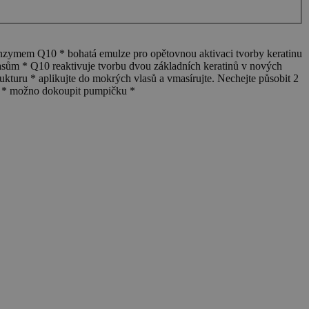
0 * bohatá emulze pro opětovnou aktivaci tvorby keratinu
lasům * Q10 reaktivuje tvorbu dvou základních keratinů v nových
kturu * aplikujte do mokrých vlasů a vmasírujte. Nechejte působit 2
ekt * možno dokoupit pumpičku *