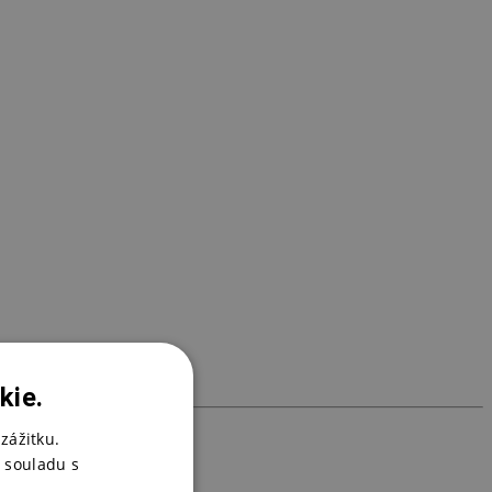
P
6
N
3
kie.
zážitku.
 souladu s