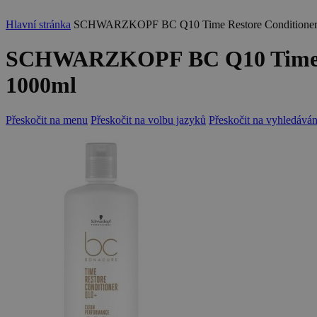
Hlavní stránka
SCHWARZKOPF BC Q10 Time Restore Conditioner o
SCHWARZKOPF BC Q10 Time Res
1000ml
Přeskočit na menu
Přeskočit na volbu jazyků
Přeskočit na vyhledáván