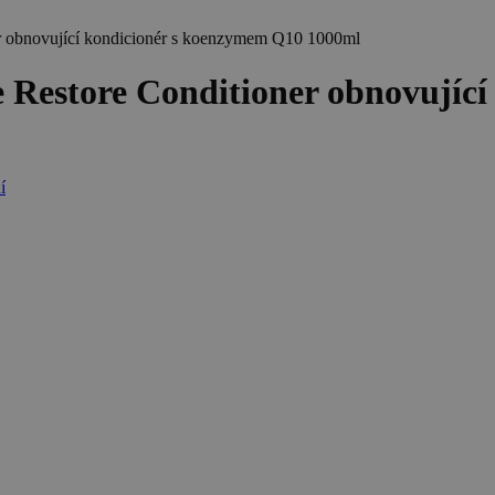
bnovující kondicionér s koenzymem Q10 1000ml
tore Conditioner obnovující 
í