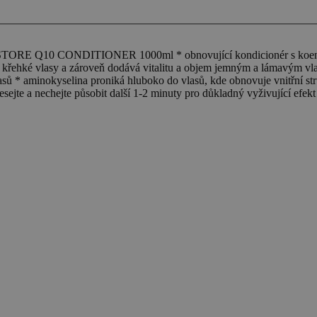
ONDITIONER 1000ml * obnovující kondicionér s koenzymem Q1
é, křehké vlasy a zároveň dodává vitalitu a objem jemným a lámavým v
sů * aminokyselina proniká hluboko do vlasů, kde obnovuje vnitřní stru
esejte a nechejte působit další 1-2 minuty pro důkladný vyživující ef