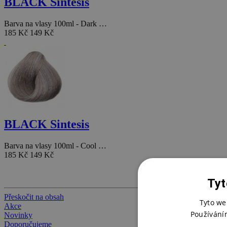
BLACK Sintesis
Barva na vlasy 100ml - Dark …
185 Kč
149 Kč
BLACK Sintesis
Barva na vlasy 100ml - Cool …
185 Kč
149 Kč
Tyt
Přeskočit na obsah
Tyto we
Akce
Používání
Novinky
Doporučujeme