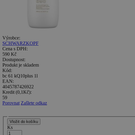
Výrobce:
SCHWARZKOPF
Cena s DPH:
590 Kč
Dostupnost:
Produkt je skladem
Kód:
bc 61 kQ10plus 1l
EAN:
4045787426922
Kredit (0,1Kč):
59
Porovnat
Zašlete odkaz
Ks