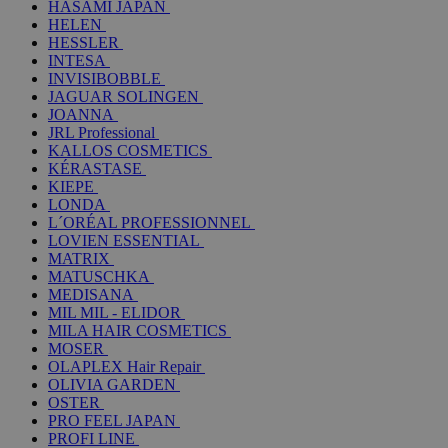
HASAMI JAPAN
HELEN
HESSLER
INTESA
INVISIBOBBLE
JAGUAR SOLINGEN
JOANNA
JRL Professional
KALLOS COSMETICS
KÉRASTASE
KIEPE
LONDA
L´ORÉAL PROFESSIONNEL
LOVIEN ESSENTIAL
MATRIX
MATUSCHKA
MEDISANA
MIL MIL - ELIDOR
MILA HAIR COSMETICS
MOSER
OLAPLEX Hair Repair
OLIVIA GARDEN
OSTER
PRO FEEL JAPAN
PROFI LINE