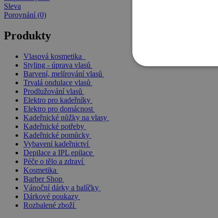
Sleva
Porovnání (0)
Produkty
Vlasová kosmetika
Styling - úprava vlasů
Barvení, melírování vlasů
Trvalá ondulace vlasů
Prodlužování vlasů
Elektro pro kadeřníky
Elektro pro domácnost
Kadeřnické nůžky na vlasy
Kadeřnické potřeby
Kadeřnické pomůcky
Vybavení kadeřnictví
Depilace a IPL epilace
Péče o tělo a zdraví
Kosmetika
Barber Shop
Vánoční dárky a balíčky
Dárkové poukazy
Rozbalené zboží