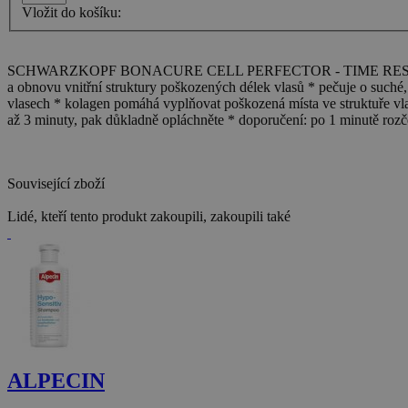
Vložit do košíku:
SCHWARZKOPF BONACURE CELL PERFECTOR - TIME RESTORE Q10 C
a obnovu vnitřní struktury poškozených délek vlasů * pečuje o such
vlasech * kolagen pomáhá vyplňovat poškozená místa ve struktuře vla
až 3 minuty, pak důkladně opláchněte * doporučení: po 1 minutě rozč
Související zboží
Lidé, kteří tento produkt zakoupili, zakoupili také
ALPECIN