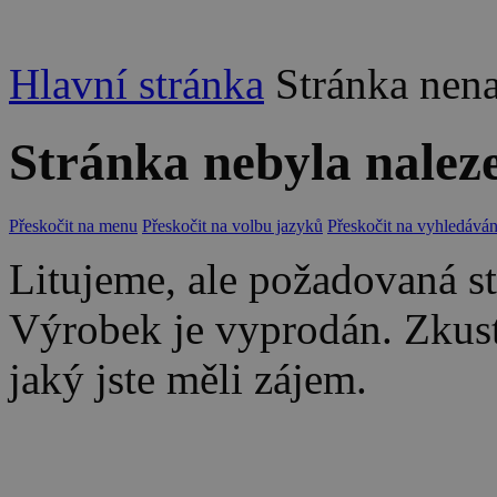
Hlavní stránka
Stránka nen
Stránka nebyla nalez
Přeskočit na menu
Přeskočit na volbu jazyků
Přeskočit na vyhledáván
Litujeme, ale požadovaná str
Výrobek je vyprodán. Zkus
jaký jste měli zájem.