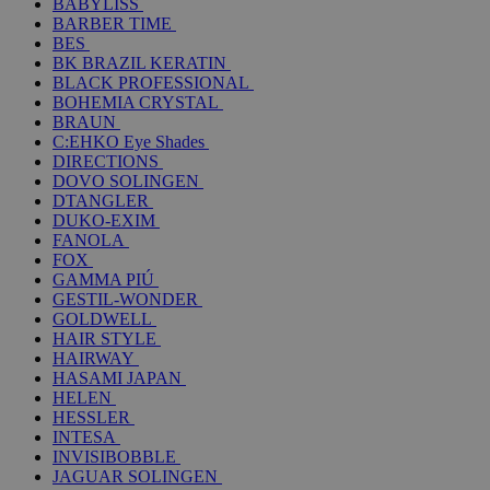
BABYLISS
BARBER TIME
BES
BK BRAZIL KERATIN
BLACK PROFESSIONAL
BOHEMIA CRYSTAL
BRAUN
C:EHKO Eye Shades
DIRECTIONS
DOVO SOLINGEN
DTANGLER
DUKO-EXIM
FANOLA
FOX
GAMMA PIÚ
GESTIL-WONDER
GOLDWELL
HAIR STYLE
HAIRWAY
HASAMI JAPAN
HELEN
HESSLER
INTESA
INVISIBOBBLE
JAGUAR SOLINGEN