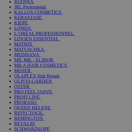
JOANNA
JRL Professional
KALLOS COSMETICS
KÉRASTASE
KIEPE
LONDA
L´ORÉAL PROFESSIONNEL
LOVIEN ESSENTIAL
MATRIX
MATUSCHKA
MEDISANA
MIL MIL - ELIDOR
MILA HAIR COSMETICS
MOSER
OLAPLEX Hair Repair
OLIVIA GARDEN
OSTER
PRO FEEL JAPAN
PROFI LINE
PRORASO
QUEEN HELENE
REFECTOCIL
REMINGTON
REVALID
SCHWARZKOPF