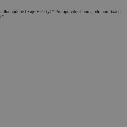
 dlouhodobě fixuje Váš styl * Pro opravdu silnou a odolnou fixaci a
t *
V
3