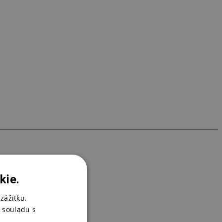
I
1
kie.
zážitku.
 souladu s