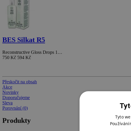
BES Silkat R5
Reconstructive Gloss Drops 1…
750 Kč
594 Kč
Přeskočit na obsah
Akce
Novinky
Doporučujeme
Sleva
Tyt
Porovnání (0)
Tyto we
Produkty
Používání