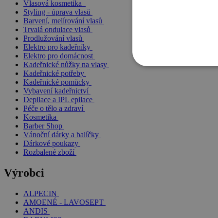
Vlasová kosmetika
Styling - úprava vlasů
Barvení, melírování vlasů
Trvalá ondulace vlasů
Prodlužování vlasů
Elektro pro kadeřníky
Elektro pro domácnost
Kadeřnické nůžky na vlasy
Kadeřnické potřeby
Kadeřnické pomůcky
Vybavení kadeřnictví
Depilace a IPL epilace
Péče o tělo a zdraví
Kosmetika
Barber Shop
Vánoční dárky a balíčky
Dárkové poukazy
Rozbalené zboží
Výrobci
ALPECIN
AMOENÉ - LAVOSEPT
ANDIS