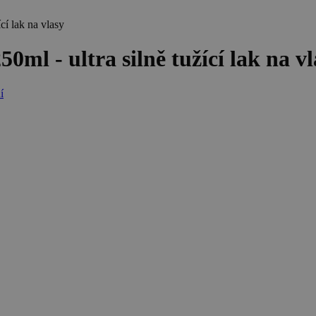
í lak na vlasy
l - ultra silně tužící lak na vl
í