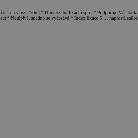
lak na vlasy 250ml * Univerzální fixační sprej * Podporuje Váš look a
aci * Neulpívá, snadno se vyčesává * Index fixace 5 … naprostá stálos