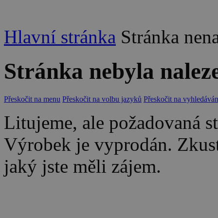
Hlavní stránka
Stránka nen
Stránka nebyla nalez
Přeskočit na menu
Přeskočit na volbu jazyků
Přeskočit na vyhledáván
Litujeme, ale požadovaná str
Výrobek je vyprodán. Zkus
jaký jste měli zájem.