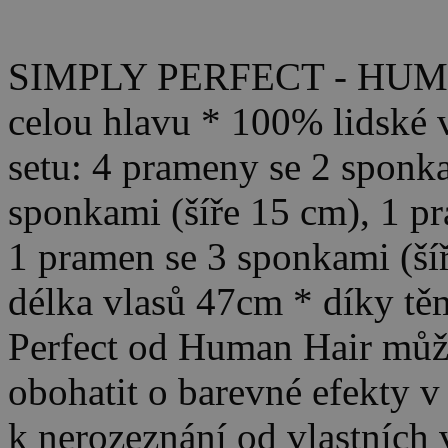
SIMPLY PERFECT - HUMAN
celou hlavu * 100% lidské 
setu: 4 prameny se 2 sponka
sponkami (šíře 15 cm), 1 p
1 pramen se 3 sponkami (šíř
délka vlasů 47cm * díky t
Perfect od Human Hair může
obohatit o barevné efekty v
k nerozeznání od vlastních 