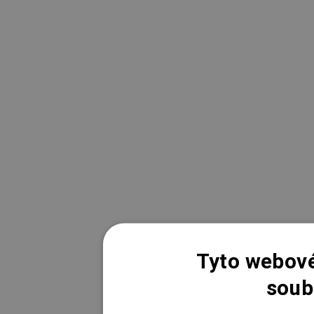
Tyto webové
soub