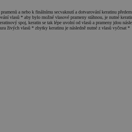
enů a nebo k finálnímu secvaknutí a dotvarování keratinu předem zm
ání vlasů * aby bylo možné vlasové prameny stáhnou, je nutné keratin r
keratinový spoj, keratin se tak lépe uvolní od vlasů a prameny jdou ná
ktura živých vlasů * zbytky keratinu je následně nutné z vlasů vyčesat *