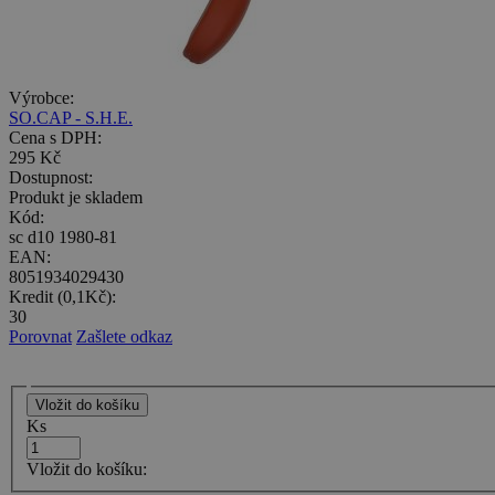
Výrobce:
SO.CAP - S.H.E.
Cena s DPH:
295 Kč
Dostupnost:
Produkt je skladem
Kód:
sc d10 1980-81
EAN:
8051934029430
Kredit (0,1Kč):
30
Porovnat
Zašlete odkaz
Ks
Vložit do košíku: