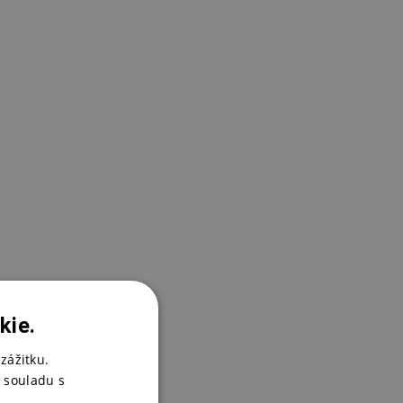
K
2
kie.
zážitku.
 souladu s