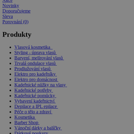
Akce
Novinky
Doporučujeme
Sleva
Porovnání (0)
Produkty
Vlasová kosmetika
Styling - úprava vlasů
Barvení, melírování vlasů
Trvalá ondulace vlasů
Prodlužování vlasů
Elektro pro kadeřníky
Elektro pro domácnost
Kadeřnické nůžky na vlasy
Kadeřnické potřeby
Kadeřnické pomůcky
Vybavení kadeřnictví
Depilace a IPL epilace
Péče o tělo a zdraví
Kosmetika
Barber Shop
Vánoční dárky a balíčky
Dárkové poukazy