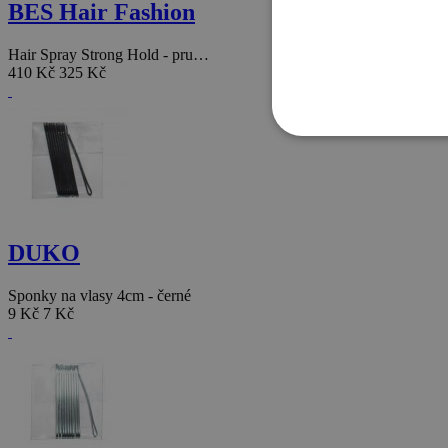
BES Hair Fashion
Hair Spray Strong Hold - pru…
410 Kč
325 Kč
DUKO
Sponky na vlasy 4cm - černé
9 Kč
7 Kč