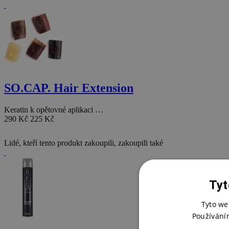
SO.CAP. Hair Extension
Keratin k opětovné aplikaci …
290 Kč
225 Kč
Lidé, kteří tento produkt zakoupili, zakoupili také
Tyt
Tyto we
Používání