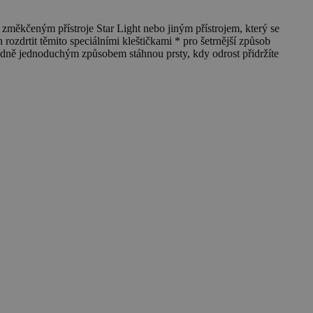
ěkčeným přístroje Star Light nebo jiným přístrojem, který se
ozdrtit těmito speciálními kleštičkami * pro šetrnější způsob
sledně jednoduchým způsobem stáhnou prsty, kdy odrost přidržíte
K
2