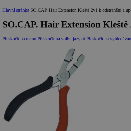
Hlavní stránka
SO.CAP. Hair Extension Kleště 2v1 k odstranění a u
SO.CAP. Hair Extension Kleště 
Přeskočit na menu
Přeskočit na volbu jazyků
Přeskočit na vyhledáván