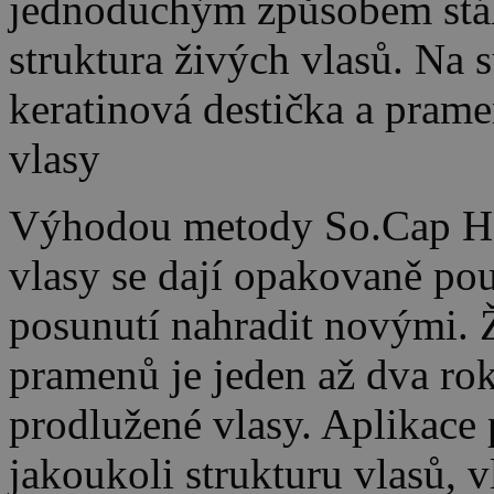
jednoduchým způsobem stáhn
struktura živých vlasů. Na 
keratinová destička a prame
vlasy
Výhodou metody So.Cap Hair
vlasy se dají opakovaně pou
posunutí nahradit novými. 
pramenů je jeden až dva roky
prodlužené vlasy. Aplikace
jakoukoli strukturu vlasů, 