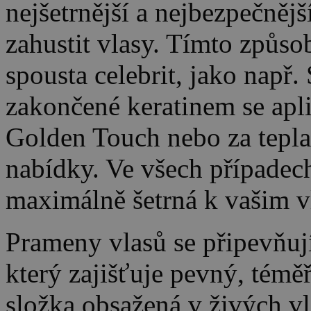
nejšetrnější a nejbezpečnějš
zahustit vlasy. Tímto způs
spousta celebrit, jako např
zakončené keratinem se apli
Golden Touch nebo za tepla o
nabídky. Ve všech případech
maximálně šetrná k vašim 
Prameny vlasů se připevňují
který zajišťuje pevný, téměř
složka obsažená v živých v