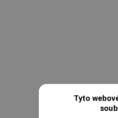
Tyto webové
soub