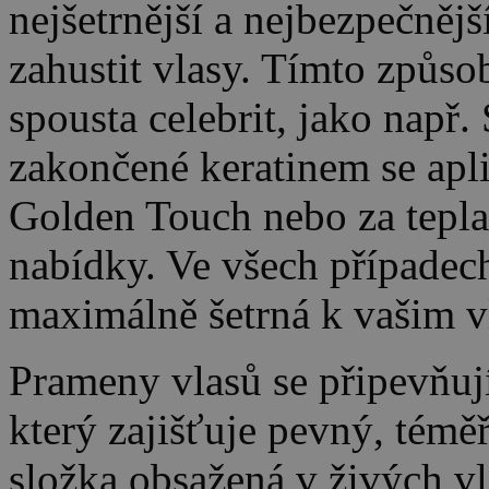
nejšetrnější a nejbezpečnějš
zahustit vlasy. Tímto způs
spousta celebrit, jako např
zakončené keratinem se apli
Golden Touch nebo za tepla o
nabídky. Ve všech případech
maximálně šetrná k vašim 
Prameny vlasů se připevňují
který zajišťuje pevný, téměř
složka obsažená v živých v