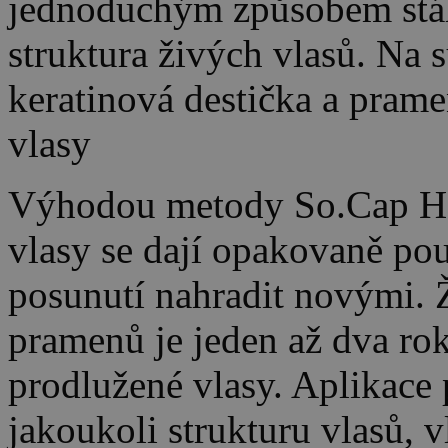
jednoduchým způsobem stáhn
struktura živých vlasů. Na 
keratinová destička a prame
vlasy
Výhodou metody So.Cap Hair
vlasy se dají opakovaně pou
posunutí nahradit novými. 
pramenů je jeden až dva roky
prodlužené vlasy. Aplikace
jakoukoli strukturu vlasů, 