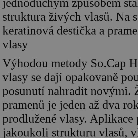
jednoduchým způsobem stáhn
struktura živých vlasů. Na 
keratinová destička a prame
vlasy
Výhodou metody So.Cap Hair
vlasy se dají opakovaně pou
posunutí nahradit novými. 
pramenů je jeden až dva roky
prodlužené vlasy. Aplikace
jakoukoli strukturu vlasů, 