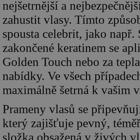
nejšetrnější a nejbezpečnějš
zahustit vlasy. Tímto způs
spousta celebrit, jako např
zakončené keratinem se apli
Golden Touch nebo za tepla o
nabídky. Ve všech případech
maximálně šetrná k vašim 
Prameny vlasů se připevňují
který zajišťuje pevný, téměř
složka obsažená v živých v