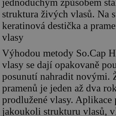
jednoduchým způsobem stáhn
struktura živých vlasů. Na 
keratinová destička a prame
vlasy
Výhodou metody So.Cap Hair
vlasy se dají opakovaně pou
posunutí nahradit novými. 
pramenů je jeden až dva roky
prodlužené vlasy. Aplikace
jakoukoli strukturu vlasů, 