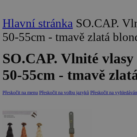
Hlavní stránka
SO.CAP. Vln
50-55cm - tmavě zlatá blon
SO.CAP. Vlnité vlasy
50-55cm - tmavě zlat
Přeskočit na menu
Přeskočit na volbu jazyků
Přeskočit na vyhledáván