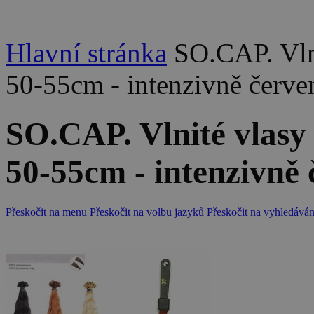
Hlavní stránka
SO.CAP. Vln
50-55cm - intenzivně červe
SO.CAP. Vlnité vlasy
50-55cm - intenzivně 
Přeskočit na menu
Přeskočit na volbu jazyků
Přeskočit na vyhledáván