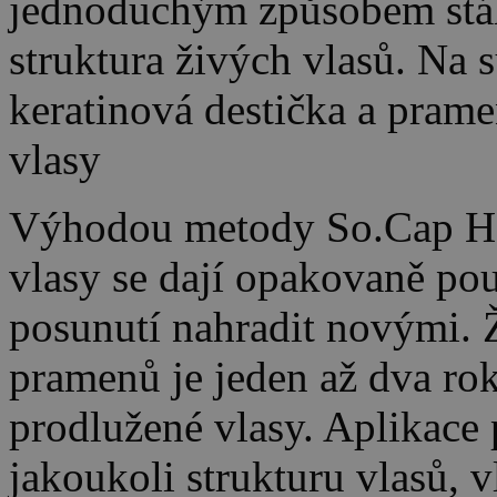
jednoduchým způsobem stáhn
struktura živých vlasů. Na 
keratinová destička a prame
vlasy
Výhodou metody So.Cap Hair
vlasy se dají opakovaně pou
posunutí nahradit novými. 
pramenů je jeden až dva roky
prodlužené vlasy. Aplikace
jakoukoli strukturu vlasů, 