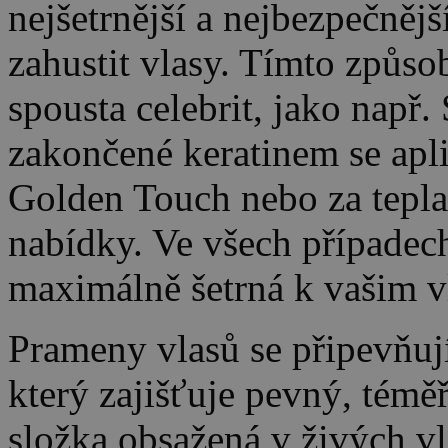
nejšetrnější a nejbezpečnějš
zahustit vlasy. Tímto způs
spousta celebrit, jako např
zakončené keratinem se apli
Golden Touch nebo za tepla o
nabídky. Ve všech případech
maximálně šetrná k vašim 
Prameny vlasů se připevňují
který zajišťuje pevný, téměř
složka obsažená v živých v