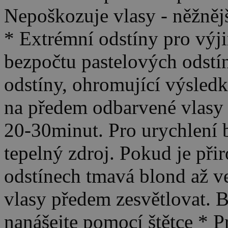
Nepoškozuje vlasy - něžněj
* Extrémní odstíny pro vý
bezpočtu pastelových odstín
odstíny, ohromující výsledk
na předem odbarvené vlasy 
20-30minut. Pro urychlení 
tepelný zdroj. Pokud je přir
odstínech tmavá blond až ve
vlasy předem zesvětlovat. B
nanášejte pomocí štětce * P