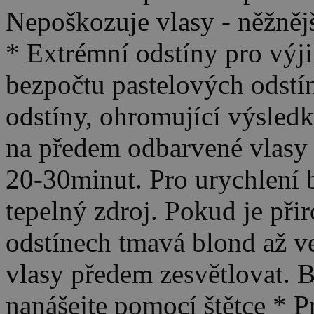
Nepoškozuje vlasy - něžněj
* Extrémní odstíny pro vý
bezpočtu pastelových odstín
odstíny, ohromující výsledk
na předem odbarvené vlasy 
20-30minut. Pro urychlení 
tepelný zdroj. Pokud je přir
odstínech tmavá blond až ve
vlasy předem zesvětlovat. B
nanášejte pomocí štětce * P