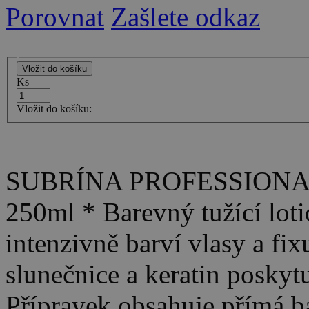
Porovnat
Zašlete odkaz
Ks
Vložit do košíku:
SUBRÍNA PROFESSIONAL -
250ml * Barevný tužící loti
intenzivně barví vlasy a fix
slunečnice a keratin posky
Přípravek obsahuje přímá ba