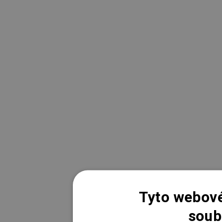
Tyto webové
soub