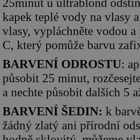
25minut u ultrablond odstí
kapek teplé vody na vlasy 
vlasy, vypláchněte vodou 
C, který pomůže barvu zafi
BARVENÍ ODROSTU
: a
působit 25 minut, rozčesejt
a nechte působit dalších 5 
BARVENÍ ŠEDIN:
k barv
žádný zlatý ani přírodní ods
hodně sklovitý, můžeme vl