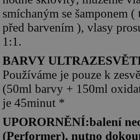
smíchaným se šamponem ( tz
před barvením ), vlasy pros
1:1.
BARVY ULTRAZESVĚTLUJ
Používáme je pouze k zesv
(50ml barvy + 150ml oxidat
je 45minut *
UPORORNĚNÍ:balení neob
(Performer), nutno dokoup