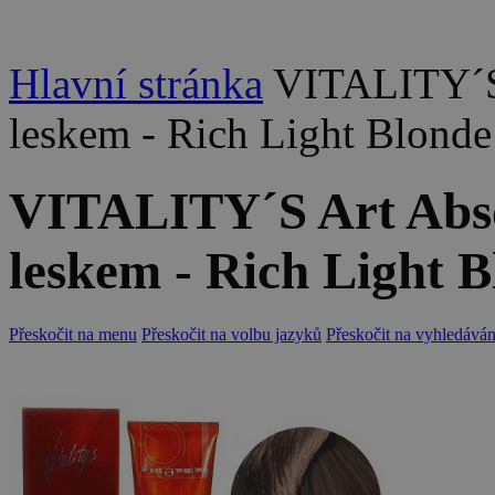
Hlavní stránka
VITALITY´S 
leskem - Rich Light Blonde
VITALITY´S Art Absol
leskem - Rich Light 
Přeskočit na menu
Přeskočit na volbu jazyků
Přeskočit na vyhledáván