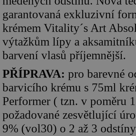
měděných odstínů. Nová tec
garantovaná exkluzivní for
krémem Vitality´s Art Abso
výtažkům lípy a aksamitníku
barvení vlasů příjemnější.
PŘÍPRAVA:
pro barevné o
barvicího krému s 75ml kré
Performer ( tzn. v poměru 1
požadované zesvětlující úro
9% (vol30) o 2 až 3 odstíny