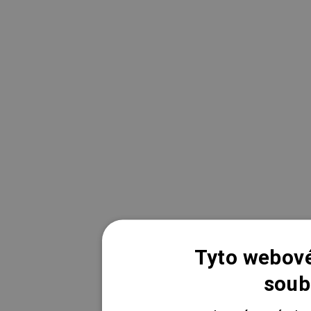
Tyto webové
soub