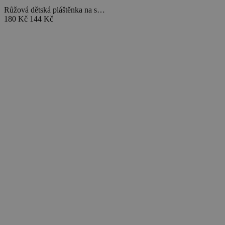
Růžová dětská pláštěnka na s…
180 Kč
144 Kč