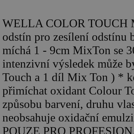
WELLA COLOR TOUCH MIX
odstín pro zesílení odstínu
míchá 1 - 9cm MixTon se 3
intenzivní výsledek může bý
Touch a 1 díl Mix Ton ) * k
přimíchat oxidant Colour T
způsobu barvení, druhu vlas
neobsahuje oxidační emulzi
POUZE PRO PROFESIONÁ