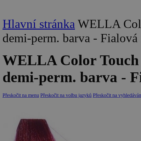
Hlavní stránka
WELLA Colo
demi-perm. barva - Fialová
WELLA Color Touch 
demi-perm. barva - F
Přeskočit na menu
Přeskočit na volbu jazyků
Přeskočit na vyhledáván