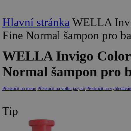
Hlavní stránka
WELLA Invig
Fine Normal šampon pro ba
WELLA Invigo Color 
Normal šampon pro b
Přeskočit na menu
Přeskočit na volbu jazyků
Přeskočit na vyhledáván
Tip