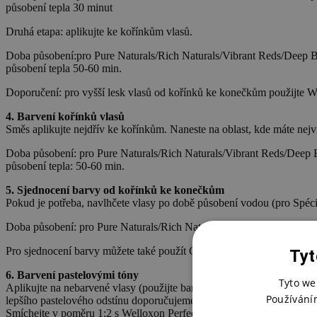
působení tepla 30 minut
Druhá etapa: aplikujte ke kořínkům vlasů.
Doba působení:pro Pure Naturals/Rich Naturals/Vibrant Reds/Deep Br
působení tepla 50-60 min.
Doporučení: pro vyšší lesk vlasů od kořínků ke konečkům použijte W
4. Barvení kořínků vlasů
Směs aplikujte nejdřív ke kořínkům. Naneste na oblast, kde máte nejvíc
Doba působení: pro Pure Naturals/Rich Naturals/Vibrant Reds/Deep B
působení tepla: 50-60 min.
5. Sjednocení barvy od kořínků ke konečkům
Pokud je potřeba, navlhčete vlasy po době působení vodou (pro Spéci
Doba působení: pro Pure Naturals/Rich Naturals/Vibrant Reds/Deep 
Pro sjednocení barvy můžete také použít Color Fresh nebo Perfecton.
Tyt
6. Barvení pastelovými tóny
Tyto we
Aplikujte na nebarvené vlasy (použijte barvu o ? tónů světlejší než p
Používání
lepšího pastelového odstínu doporučujeme odstín Koleston Perfect 10/1 
Smíchejte v poměru 1:2 s Welloxon Perfect Pastel nebo Color Touch E