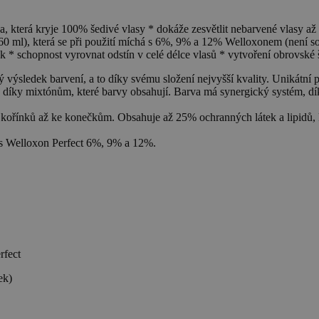
a, která kryje 100% šedivé vlasy * dokáže zesvětlit nebarvené vlasy až 
60 ml), která se při použití míchá s 6%, 9% a 12% Welloxonem (není sou
sk * schopnost vyrovnat odstín v celé délce vlasů * vytvoření obrovsk
ý výsledek barvení, a to díky svému složení nejvyšší kvality. Unikátní 
tínů díky mixtónům, které barvy obsahují. Barva má synergický systém,
 kořínků až ke konečkům. Obsahuje až 25% ochranných látek a lipidů, k
ě s Welloxon Perfect 6%, 9% a 12%.
rfect
ek)