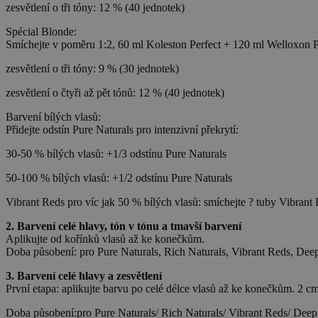
zesvětlení o tři tóny: 12 % (40 jednotek)
Spécial Blonde:
Smíchejte v poměru 1:2, 60 ml Koleston Perfect + 120 ml Welloxon P
zesvětlení o tři tóny: 9 % (30 jednotek)
zesvětlení o čtyři až pět tónů: 12 % (40 jednotek)
Barvení bílých vlasů:
Přidejte odstín Pure Naturals pro intenzivní překrytí:
30-50 % bílých vlasů: +1/3 odstínu Pure Naturals
50-100 % bílých vlasů: +1/2 odstínu Pure Naturals
Vibrant Reds pro víc jak 50 % bílých vlasů: smíchejte ? tuby Vibrant 
2. Barvení celé hlavy, tón v tónu a tmavší barvení
Aplikujte od kořínků vlasů až ke konečkům.
Doba působení: pro Pure Naturals, Rich Naturals, Vibrant Reds, Deep
3. Barvení celé hlavy a zesvětlení
První etapa: aplikujte barvu po celé délce vlasů až ke konečkům. 2 c
Doba působení:pro Pure Naturals/ Rich Naturals/ Vibrant Reds/ Deep 