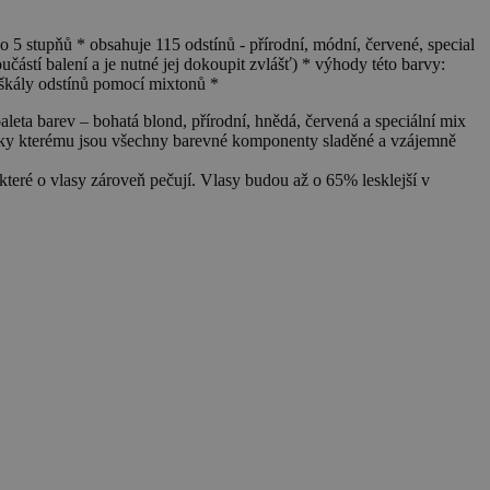
o 5 stupňů * obsahuje 115 odstínů - přírodní, módní, červené, special
částí balení a je nutné jej dokoupit zvlášť) * výhody této barvy:
é škály odstínů pomocí mixtonů *
paleta barev – bohatá blond, přírodní, hnědá, červená a speciální mix
 díky kterému jsou všechny barevné komponenty sladěné a vzájemně
teré o vlasy zároveň pečují. Vlasy budou až o 65% lesklejší v