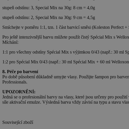
stupeň odstínu: 3, Special Mix na 30g: 8 cm = 4,0g
stupeň odstínu: 2, Special Mix na 30g: 9 cm = 4,5g
Smíchejte v poměru 1:1, tzn. 1 část barvicí směsi (Koleston Perfect +
Pro ještě intenzivnější barvu můžete použít čistý Spécial Mix s Wellox
Míchání:
1:1 pro všechny odstíny Spécial Mix s výjimkou 0/43 (např.: 30 ml S
1:2 pro Spécial Mix 0/43 (např.: 30 ml Spécial Mix + 60 ml Welloxon 
8. Péče po barvení
Po době působení důkladně umyjte vlasy. Použijte šampon pro barvené 
Professionals.
UPOZORNĚNÍ:
Jedná se o profesionální barvy na vlasy, které jsou určeny pro použi
síle aktivační emulze. Výsledná barva vždy závisí na typu a stavu vla
Související zboží