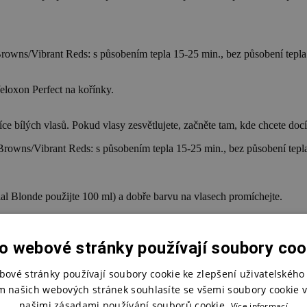
owns/Vibrant Reds: s působením tepla 15-25 min., bez působení tepla 
eloxon Perfect na kořínky.
e bílých vlasů. Pokud vlasy zesvětlujete, začněte tam, kde chcete docíli
rowns/Vibrant Reds: s působením tepla 15-25 min., bez působení tepla
al Blonde použijte 100 ml) a dobře barvu na vlasech promíchejte.
Browns/Vibrant Reds/Spécial Blonde: bez působení tepla 5-10 min.
o webové stránky používají soubory coo
bové stránky používají soubory cookie ke zlepšení uživatelského 
ožadovaný odstín, kterého chcete dosáhnout). Můžete také použít na vlas
m našich webových stránek souhlasíte se všemi soubory cookie v
, 10/03, 10/16, 10/3, 10/38, 10/8, 9/03, 9/16, 9/17, 9/38 a 9/7.
mulsion 1,9% : 1 část Koleston Perfect + 2 části Welloxon Perfect Past
našimi zásadami používání souborů cookie.
Více informací