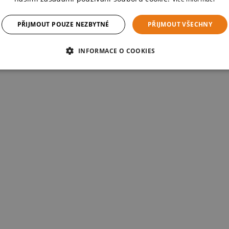
 Doba působení je od 15 minut (bez použití tepla), za nepřetržité kon
PŘIJMOUT POUZE NEZBYTNÉ
PŘIJMOUT VŠECHNY
INFORMACE O COOKIES
menší množství Spécial Mix je potřeba. (Výjimka platí pro tón 11 a 12)