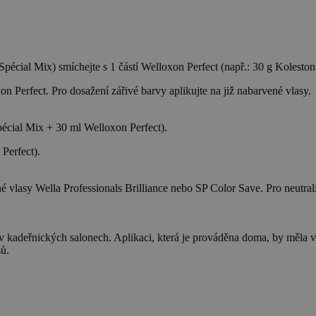
 Spécial Mix) smíchejte s 1 částí Welloxon Perfect (např.: 30 g Kolesto
on Perfect. Pro dosažení zářivé barvy aplikujte na již nabarvené vlasy.
pécial Mix + 30 ml Welloxon Perfect).
Perfect).
vlasy Wella Professionals Brilliance nebo SP Color Save. Pro neutrali
tí v kadeřnických salonech. Aplikaci, která je prováděna doma, by měl
sů.