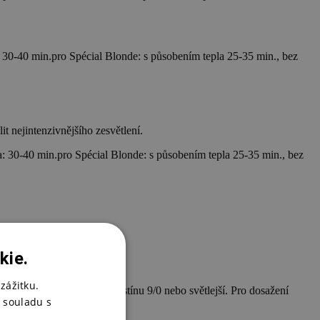
30-40 min.pro Spécial Blonde: s působením tepla 25-35 min., bez
t nejintenzivnějšího zesvětlení.
: 30-40 min.pro Spécial Blonde: s působením tepla 25-35 min., bez
kie.
zážitku.
y s přirozenou barvou v odstínu 9/0 nebo světlejší. Pro dosažení
 souladu s
el.