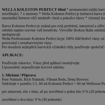
WELLA KOLESTON PERFECT 60ml
* permanentní (stálá) barv
zesvětlující, 7 x mixtony * Wella Koleston Perfect je krémová barva (
maximální šetrnost vůči struktuře vlasů a pokožce hlavy * výrazný le
Barva Koleston Perfect je známá pro svůj perfektní, intenzivní a zářiv
odstínů naplno rozvine vaši kreativitu. Vytvoříte širokou škálu ods
spolupracují.
Wella Professionals Koleston Perfect kryje 100% bílé/šedivé vlasy od
porovnání s nenabarvenými vlasy.
Pro dosažení nejlepších barvicích výsledků vždy používejte společn
APLIKACE:
Používejte rukavice. Vlasy před aplikací neumývejte.
Upozornění: nepoužívejte kovové nádoby.
1. Míchání / Příprava
Pure Naturals, Rich Naturals, Vibrant Reds, Deep Browns:
Smíchejte v poměru 1:1, 60 ml Koleston Perfect + 60 ml Welloxon Pe
pro ztmavení, tón v tónu, až po zesvětlení o jeden tón: 6 % (20 jednot
zesvětlení o dva tóny: 9 % (30 jednotek)