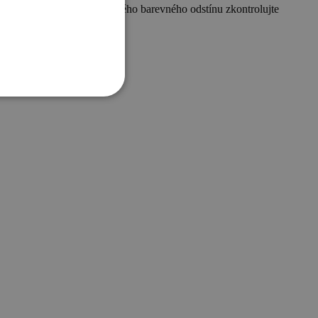
troly. Po dosažení sjednoceného barevného odstínu zkontrolujte