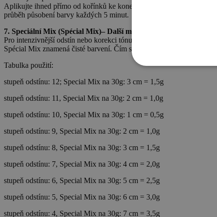
Aplikujte ihned přímo od kořínků ke konečkům na již nabarvené vlasy.
průběh působení barvy každých 5 minut.
7. Speciální Mix (Spécial Mix)– Další možnosti použití
Pro intenzivnější odstín nebo korekci tónu.
Spécial Mix znamená čisté barvení. Čím světlejší je výchozí tón, tím 
Tabulka použití:
stupeň odstínu: 12; Special Mix na 30g: 3 cm = 1,5g
stupeň odstínu: 11, Special Mix na 30g: 2 cm = 1,0g
stupeň odstínu: 10, Special Mix na 30g: 1 cm = 0,5g
stupeň odstínu: 9, Special Mix na 30g: 2 cm = 1,0g
stupeň odstínu: 8, Special Mix na 30g: 3 cm = 1,5g
stupeň odstínu: 7, Special Mix na 30g: 4 cm = 2,0g
stupeň odstínu: 6, Special Mix na 30g: 5 cm = 2,5g
stupeň odstínu: 5, Special Mix na 30g: 6 cm = 3,0g
stupeň odstínu: 4, Special Mix na 30g: 7 cm = 3,5g