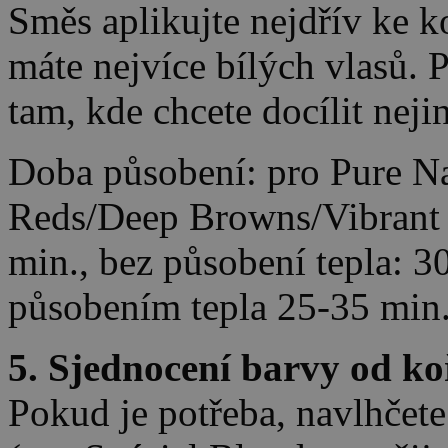
Směs aplikujte nejdřív ke k
máte nejvíce bílých vlasů. 
tam, kde chcete docílit neji
Doba působení: pro Pure Na
Reds/Deep Browns/Vibrant 
min., bez působení tepla: 3
působením tepla 25-35 min.
5. Sjednocení barvy od k
Pokud je potřeba, navlhčet