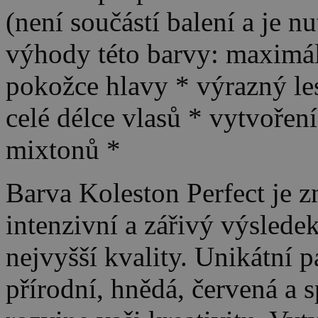
(není součástí balení a je n
výhody této barvy: maximáln
pokožce hlavy * výrazný le
celé délce vlasů * vytvořen
mixtonů *
Barva Koleston Perfect je z
intenzivní a zářivý výslede
nejvyšší kvality. Unikátní p
přírodní, hnědá, červená a 