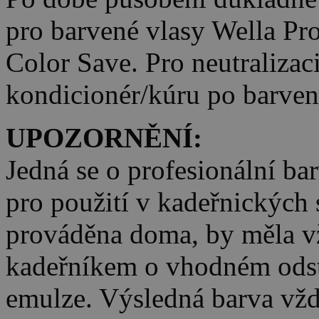
pro barvené vlasy Wella Pro
Color Save. Pro neutralizaci
kondicionér/kúru po barvení
UPOZORNĚNÍ:
Jedná se o profesionální bar
pro použití v kadeřnických s
prováděna doma, by měla vž
kadeřníkem o vhodném odstí
emulze. Výsledná barva vždy