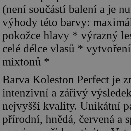
(není součástí balení a je n
výhody této barvy: maximáln
pokožce hlavy * výrazný le
celé délce vlasů * vytvořen
mixtonů *
Barva Koleston Perfect je z
intenzivní a zářivý výslede
nejvyšší kvality. Unikátní p
přírodní, hnědá, červená a 