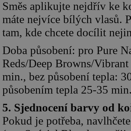
Směs aplikujte nejdřív ke k
máte nejvíce bílých vlasů. 
tam, kde chcete docílit neji
Doba působení: pro Pure Na
Reds/Deep Browns/Vibrant 
min., bez působení tepla: 3
působením tepla 25-35 min.
5. Sjednocení barvy od k
Pokud je potřeba, navlhčet