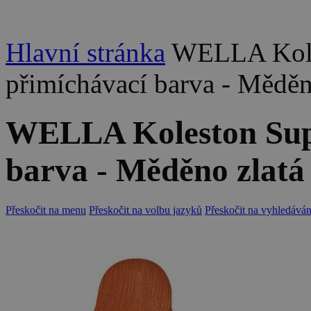
Hlavní stránka
WELLA Kole
přimíchávací barva - Měděn
WELLA Koleston Supe
barva - Měděno zlatá
Přeskočit na menu
Přeskočit na volbu jazyků
Přeskočit na vyhledáván