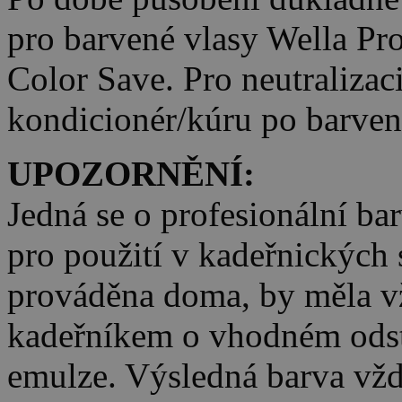
pro barvené vlasy Wella Pro
Color Save. Pro neutralizaci
kondicionér/kúru po barvení
UPOZORNĚNÍ:
Jedná se o profesionální bar
pro použití v kadeřnických s
prováděna doma, by měla vž
kadeřníkem o vhodném odstí
emulze. Výsledná barva vždy