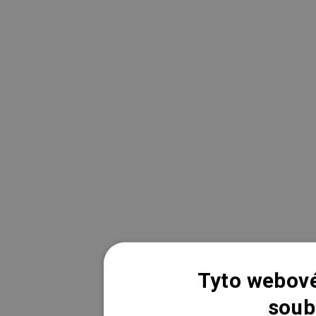
Tyto webové
soub