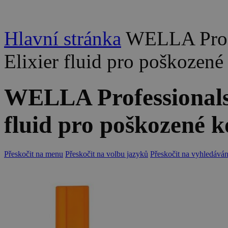
Hlavní stránka
WELLA Profe
Elixier fluid pro poškozen
WELLA Professionals 
fluid pro poškozené 
Přeskočit na menu
Přeskočit na volbu jazyků
Přeskočit na vyhledáván