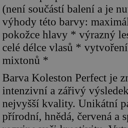
(není součástí balení a je n
výhody této barvy: maximáln
pokožce hlavy * výrazný le
celé délce vlasů * vytvořen
mixtonů *
Barva Koleston Perfect je z
intenzivní a zářivý výslede
nejvyšší kvality. Unikátní p
přírodní, hnědá, červená a 