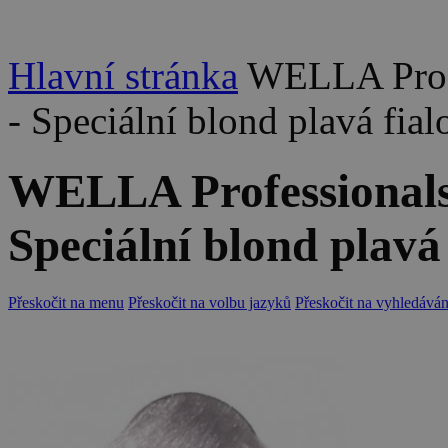
Hlavní stránka
WELLA Profe
- Speciální blond plavá fia
WELLA Professionals 
Speciální blond plavá
Přeskočit na menu
Přeskočit na volbu jazyků
Přeskočit na vyhledáván