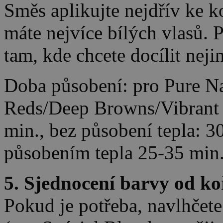
Směs aplikujte nejdřív ke k
máte nejvíce bílých vlasů. 
tam, kde chcete docílit neji
Doba působení: pro Pure Na
Reds/Deep Browns/Vibrant 
min., bez působení tepla: 3
působením tepla 25-35 min.
5. Sjednocení barvy od k
Pokud je potřeba, navlhčet