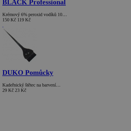
BLACK Professional
Krémový 6% peroxid vodíků 10…
150 Kč
119 Kč
DUKO Pomůcky
Kadeřnický štětec na barvení…
29 Kč
23 Kč