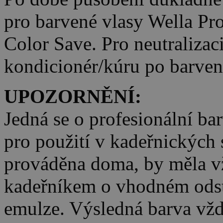
pro barvené vlasy Wella Pro
Color Save. Pro neutralizaci
kondicionér/kúru po barvení
UPOZORNĚNÍ:
Jedná se o profesionální bar
pro použití v kadeřnických s
prováděna doma, by měla vž
kadeřníkem o vhodném odstí
emulze. Výsledná barva vždy