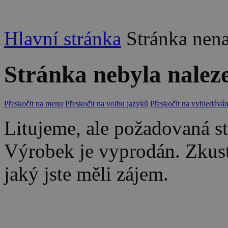
Hlavní stránka
Stránka nen
Stránka nebyla nalez
Přeskočit na menu
Přeskočit na volbu jazyků
Přeskočit na vyhledáván
Litujeme, ale požadovaná str
Výrobek je vyprodán. Zkus
jaký jste měli zájem.