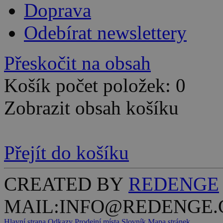
Doprava
Odebírat newslettery
Přeskočit na obsah
Košík počet položek: 0
Zobrazit obsah košíku
Přejít do košíku
CREATED BY
REDENGE
MAIL:INFO@REDENGE.
Hlavní strana
Odkazy
Prodejní místa
Slovník
Mapa stránek