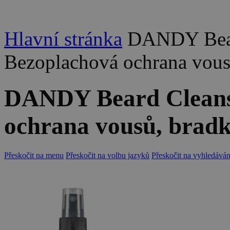
Hlavní stránka
DANDY Bear
Bezoplachová ochrana vous
DANDY Beard Cleanse
ochrana vousů, bradk
Přeskočit na menu
Přeskočit na volbu jazyků
Přeskočit na vyhledáván