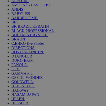
ALPECIN
AMOENÉ - LAVOSEPT
ANDIS
BABYLISS
BARBER TIME
BES
BK BRAZIL KERATIN
BLACK PROFESSIONAL
BOHEMIA CRYSTAL
BRAUN
C:EHKO Eye Shades
DIRECTIONS
DOVO SOLINGEN
DTANGLER
DUKO-EXIM
FANOLA
FOX
GAMMA PIÚ
GESTIL-WONDER
GOLDWELL
HAIR STYLE
HAIRWAY
HASAMI JAPAN
HELEN
HESSLER