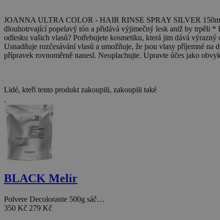
JOANNA ULTRA COLOR - HAIR RINSE SPRAY SILVER 150ml - tónovací 
dlouhotrvající popelavý tón a přidává výjimečný lesk aniž by trpěli
odlesku vašich vlasů? Potřebujete kosmetiku, která jim dává výrazný o
Usnadňuje rozčesávání vlasů a umožňuje, že jsou vlasy příjemné na do
přípravek rovnoměrně nanesl. Neoplachujte. Upravte účes jako obvyk
Lidé, kteří tento produkt zakoupili, zakoupili také
BLACK Melír
Polvere Decolorante 500g sáč…
350 Kč
279 Kč