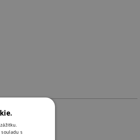
3
K
7
kie.
zážitku.
 souladu s