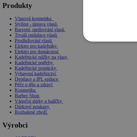
Produkty
Vlasová kosmetika
Styling - úprava vlasů
Barvení, melírování vlasů
Trvalá ondulace vlasů
Prodlužování vlasů
Elektro pro kadeřníky
Elektro pro domácnost
Kadeřnické nůžky na vlasy
Kadeřnické potřeby
Kadeřnické pomůcky
Vybavení kadeřnictví
Depilace a IPL epilace
Péče o tělo a zdraví
Kosmetika
Barber Shop
Vánoční dárky a balíčky
Dárkové poukazy
Rozbalené zboží
Výrobci