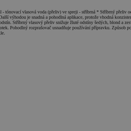
vlasová voda (přeliv) ve spreji - stříbrná * Stříbrný přeliv od
 * Další výhodou je snadná a pohodlná aplikace, protože vhodná konzis
dstín. Stříbrný vlasový přeliv snižuje žluté odstíny šedých, blond a ze
tek. Pohodlný rozprašovač usnadňuje používání přípravku. Způsob použi
le.