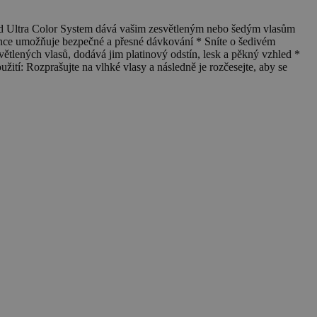
 Ultra Color System dává vašim zesvětleným nebo šedým vlasům
tence umožňuje bezpečné a přesné dávkování * Sníte o šedivém
světlených vlasů, dodává jim platinový odstín, lesk a pěkný vzhled *
tí: Rozprašujte na vlhké vlasy a následně je rozčesejte, aby se
K
1