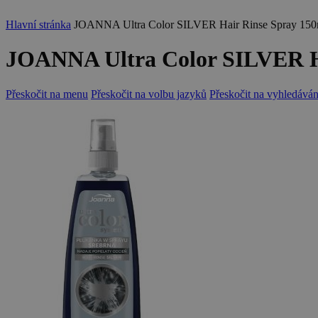
Hlavní stránka
JOANNA Ultra Color SILVER Hair Rinse Spray 150ml - 
JOANNA Ultra Color SILVER Hair
Přeskočit na menu
Přeskočit na volbu jazyků
Přeskočit na vyhledáván