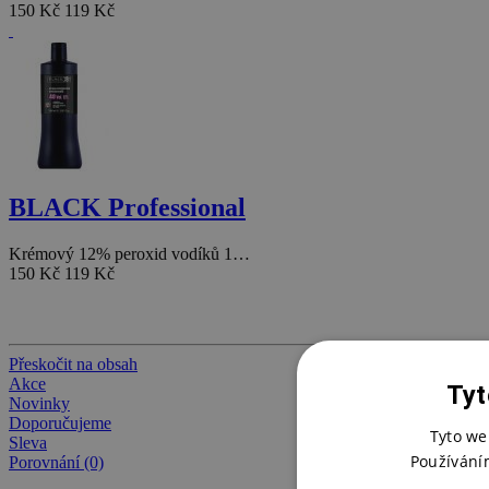
150 Kč
119 Kč
BLACK Professional
Krémový 12% peroxid vodíků 1…
150 Kč
119 Kč
Přeskočit na obsah
Akce
Tyt
Novinky
Doporučujeme
Tyto we
Sleva
Používání
Porovnání (0)