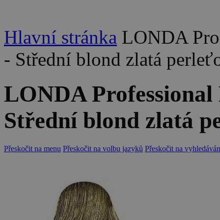
Hlavní stránka
LONDA Profe
- Střední blond zlatá perle
LONDA Professional 
Střední blond zlatá p
Přeskočit na menu
Přeskočit na volbu jazyků
Přeskočit na vyhledáván